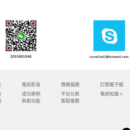
能
電商影音
價格服務
訂閱電子報
較
成功案例
平台比較
電商知識＋
議
新創功能
客製推薦