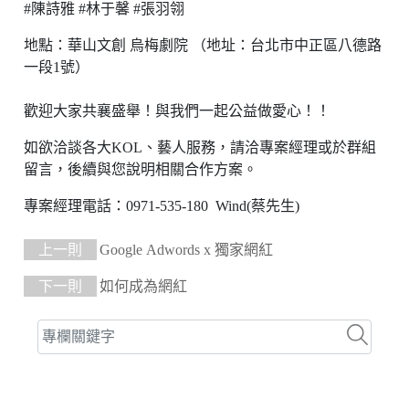
#陳詩雅 #林于馨 #張羽翎
地點：華山文創 烏梅劇院 （地址：台北市中正區八德路
一段1號）
歡迎大家共襄盛舉！與我們一起公益做愛心！！
如欲洽談各大KOL、藝人服務，請洽專案經理或於群組
留言，後續與您說明相關合作方案。
專案經理電話：0971-535-180 Wind(蔡先生)
上一則
Google Adwords x 獨家網紅
下一則
如何成為網紅