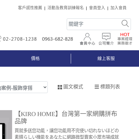
客戶感性推薦
活動及教育訓練報名
會員登入
加入會員
02-2708-1238
0963-682-828
會員中心
公司簡介
價格
線上客服
標題列表
圖文模式
【KIRO HOME】台灣第一家網購拼布
品牌
買就多送您功能，讓您功能用不完使い切れないほどの
素晴らしい機能をあなたに網路微型賣家小眾市場成就