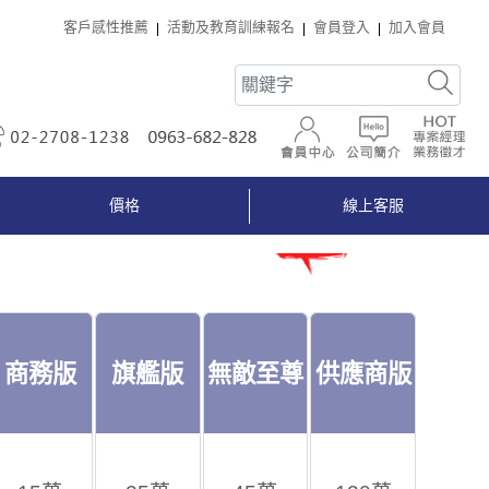
客戶感性推薦
活動及教育訓練報名
會員登入
加入會員
02-2708-1238
0963-682-828
會員中心
公司簡介
價格
線上客服
商務版
旗艦版
無敵至尊
供應商版