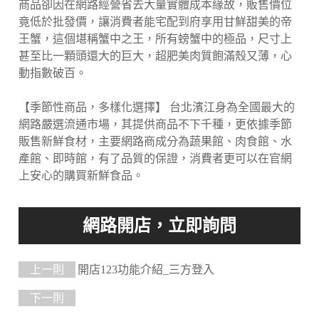
商品卻因在網路經營省去大量實體成本緣故，販售價位
竟低於批發價，讓消費者能宅配到府享用甘鮮甜美的帝
王蟹，這個堪稱蟹中之王，所有螃蟹中的極品，尺寸上
甚至比一顆頭還大的巨大，超肥美肉質飽滿殼又薄，心
動指數破百。
【季節性商品，多樣化選擇】 台北濱江身為全國最大的
網路嚴選流通市場，其提供商品不下千種，更依據季節
販售新鮮食材，主要網路商成分為蔬果館、肉食館、水
產館、即時館，有了品質的保證，消費者更可以在官網
上安心的購買新鮮食品。
上一則
開店123功能介紹_三方登入
下一則