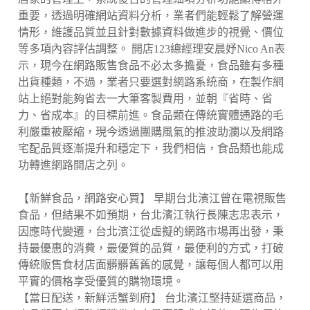
重要，透過明確網站資料分析，業者們能輕鬆了解營運
情形，維護品質並且針對數據資料做進步的視覺、價位
等多項內容評估調整。 開店123總經理安晨妤Nico An表
示，現今在網路販售食品不必太多擔憂，食品雖有多種
出貨種類，不過，業者只要選對網路系統商，在製作網
站上絕對能夠省去一大筆客製費用，並朝『省時、省
力、省成本』的目標前進。食品類在傳統實體通路的毛
利嚴重被壓縮，現今透過團購風氣的推波助瀾以及網路
宅配品質逐漸提升和穩定下，我們相信，食品類也能成
功轉進網路開店之列。
【新鮮食品，網路安心買】 早期台北濱江曾在電視販售
食品，但結果不如預期，台北濱江執行長陳志忠表示，
因應時代變遷，台北濱江從虛擬的網路市場再出發，秉
持最優惠的消費，最優質的品質，最便利的方式，打破
傳統販售食材店面髒髒舊舊的感覺，讓每個人都可以用
平實的價格享受優質的購物環境。
【當日配送，新鮮活蟹到府】 台北濱江堅持延選商品，