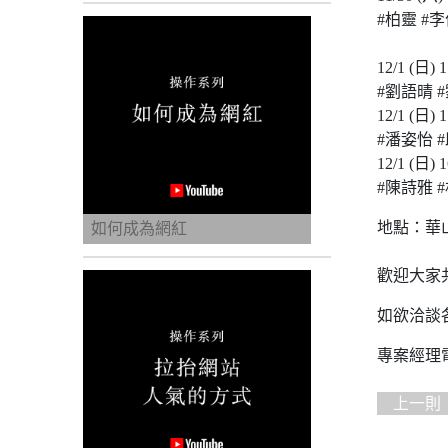
#柏靈 #
12/1 (日) 1
#劉語晴 
12/1 (日) 1
#潘姿怡 
12/1 (日) 1
#陳詩雅 
地點：華
如何成為網紅
歡迎大家
如欲洽談
專案經理電話
上一則