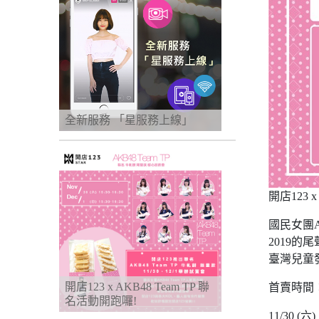
全新服務 「星服務上線」
開店123 x
國民女團A
2019的
臺灣兒童
開店123 x AKB48 Team TP 聯
首賣時間
名活動開跑囉!
11/30 (六) 