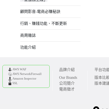
顧問影音-電商必賺秘訣
行銷、賺錢功能、不斷更新
商周雜誌
功能介紹
AWS WAF
品牌介紹
平台功
AWS NetworkFirewall
Our Brands
版本比
Amazon Inspector
公司簡介
版本建
SSL
電商徵才