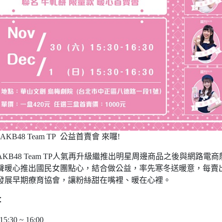
 AKB48 Team TP 公益首賣會 來囉!
KB48 Team TP人氣再升級繼推出明星周邊商品之後與網路電商龍頭
尾聲暖心推出國民女團點心，結合做公益，率先寒冬送暖意，每賣出一盒
發展早期療育協會，讓粉絲甜在嘴裡、暖在心裡。
：
15:30 ~ 16:00