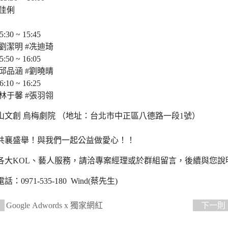
李佳俐
5:30 ~ 15:45
#劉潔明 #冼迪琦
5:50 ~ 16:05
#邱品涵 #劉曉晴
6:10 ~ 16:25
#林于馨 #張羽翎
山文創 烏梅劇院 （地址：台北市中正區八德路一段1號）
共襄盛舉！與我們一起公益做愛心！！
各大KOL、藝人服務，請洽專案經理或於群組留言，後續與您說
：0971-535-180 Wind(蔡先生)
Google Adwords x 獨家網紅
下一則