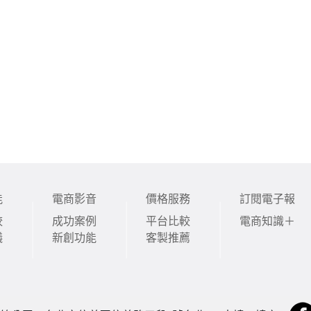
能
電商影音
價格服務
訂閱電子報
較
成功案例
平台比較
電商知識＋
議
新創功能
客製推薦