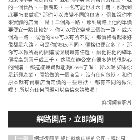
的一個食品、一個餅乾， 一包可能也才六十塊， 那我到
底要怎麼做呢? 那你可以改變不同的包裝， 例如說你本
來實體的店面， 是十二個為一路， 那到網路上他的單價
要便宜一點比較好， 你可以把它變成三個為一路， 或六
個為一路， 或他的Size可以有所不同， 那價格看起來好
像都是六路， 可是你的Size不同， 價格也便宜多了， 那
你可以做所為的團購或促銷還有任選， 讓他把他的總單
價提高到兩千或三千， 像現在辦公室有很多這樣很熱心
的團購， 那這樣運費就能夠Cover了喔！ 所以呢 如果你
是新興產業， 開始做的一個商品， 沒有任何包袱， 和你
原本就有實體店面定價的一些包袱， 都有不同的做法
喔！ 所以有任何問題可以寫信來請教喔！
詳情請看影片
上一則
網域很簡單!網址就像申請的公司、轉址是辦