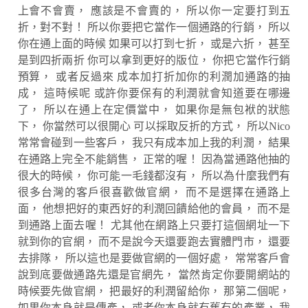
上會不會賣， 應該是不會賣的， 所以你一定要打到五
折，對不對！ 所以你要把它當作一個通路的行銷， 所以
你在通上面的時候 如果可以打到七折， 或是六折， 甚至
是到四折兩折 你可以拿到更好的版位， 你把它當作行銷
預算， 或者反過來 成本加打折加你的利潤加通路的抽
成， 這時候呢 或許你要保有的利潤就會知道要在哪邊
了， 所以在通上在定價當中， 如果你是無包袱的狀態
下， 你當然可以很開心 可以採取反折的方式， 所以Nico
常常會碰到一些客戶， 我只有成本加上我的利潤， 結果
在通路上完全不能銷售， 正常的喔！ 因為當通路他抽的
很大的時候， 你可能一毛錢都沒有， 所以為什麼我們有
很多台灣的客戶很喜歡做官網， 而不是選擇在通路上
面， 他想把好的東西好的利潤回饋給他的會員， 而不是
到通路上面去喔！ 尤其他在網路上只要打這個網址一下
就到你的官網， 而不是說今天還要跑去實體門市， 還要
去排隊， 所以這也是要做官網的一個好處， 常常客戶會
說到底要做通路先還是官網先， 當然肯定你要開網站的
時候要先做官網， 把最好的利潤留給你， 那第二個呢，
如果你本身就是傳產， 或者你本身就有舊有的產業， 我