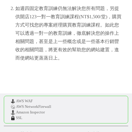
AWS WAF
AWS NetworkFirewall
Amazon Inspector
SSL