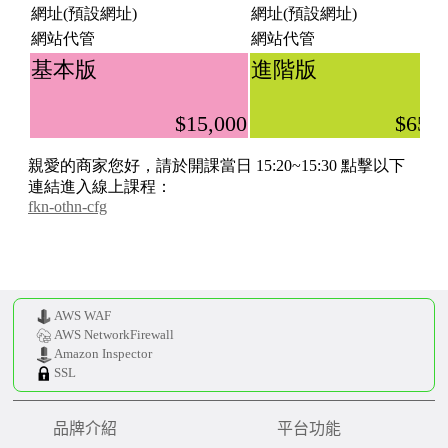
AWS WAF
AWS NetworkFirewall
Amazon Inspector
SSL
品牌介紹
平台功能