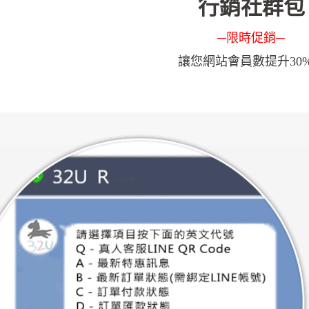
行銷社群包
─限時促銷
─
讓您網站會員數提升30