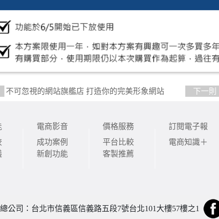
不可忽視的網站旗艦店 打造你的完美形象網站
下一則
能
能
電商影音
價格服務
訂閱電子報
較
成功案例
平台比較
電商知識＋
議
新創功能
客製推薦
總公司：台北市信義區信義路五段7號台北101大樓57樓之1