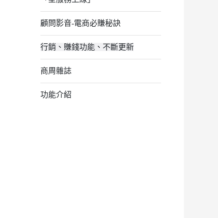
顧問影音-電商必賺秘訣
行銷、賺錢功能、不斷更新
商周雜誌
功能介紹