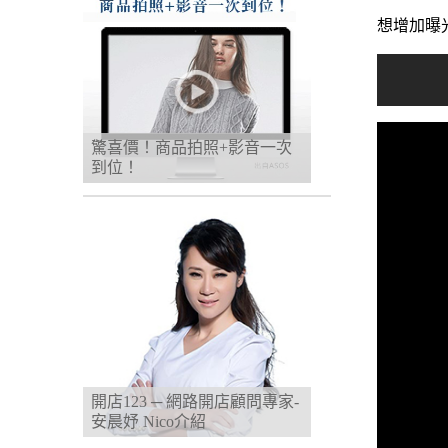
想增加曝
驚喜價！商品拍照+影音一次
到位！
開店123 ─ 網路開店顧問專家-
安晨妤 Nico介紹