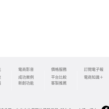
能
電商影音
價格服務
訂閱電子報
較
成功案例
平台比較
電商知識＋
議
新創功能
客製推薦