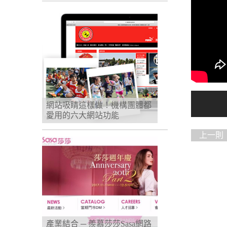
網站吸睛這樣做！機構團體都
愛用的六大網站功能
上一則
meepsh
產業結合 ─ 羨慕莎莎Sasa網路