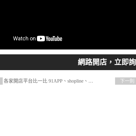
各家開店平台比一比 91APP、shopline、
下一則
op、QDM、WACA、shopify、架EZ