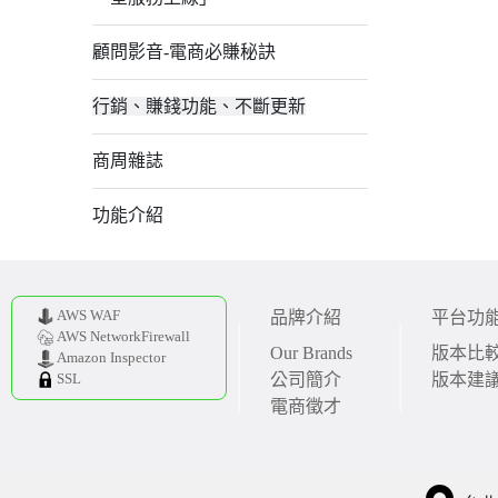
顧問影音-電商必賺秘訣
行銷、賺錢功能、不斷更新
商周雜誌
功能介紹
AWS WAF
品牌介紹
平台功
AWS NetworkFirewall
Our Brands
版本比
Amazon Inspector
公司簡介
版本建
SSL
電商徵才