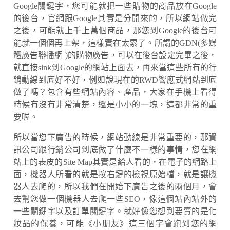
Google關鍵字，您可能就把一些購物的商品放在Google
的後台，官網跟Google其實是分開來的，所以網站做完
之後，可能就上千上萬個商品，那您到Google的後台可
能就一個個再上架，這樣實在太累了。所謂的GDN(多媒
體廣告聯播網 )的購物廣告，可以在後台設定完畢之後，
就直接sink到Google的網站上面去，再來當這些所有的行
銷動線到底好不好，例如說現在的RWD響應式網站到底
做了嗎？包含有些網站內容、產品，大家在手機上看得
時候有沒有非常清楚，還是小小的一塊，這都非常的重
要喔。
所以當您下廣告的時候，網站動線是非常重要的，那資
訊公司跟行銷公司到底做了什麼不一樣的事情，您在網
站上的表皮的Site Map其實是給人看的，在電子的網路上
面，機器人所看的就是按右鍵的檢視原始檔，就是讓機
器人去爬的，所以我們在開始下廣告之後的兩個月，會
去幫您做一個機器人去爬一些SEO，像這個站內站外的
一些關鍵字以及訂單關鍵字。就好像您想到要賣的是化
妝品的保養，可能《小朋友》這三個字會跑到您的網