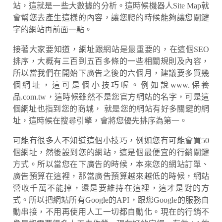
站，這就是一些大數據的分析。這時候機器人Site Map就
會幫您去產生這樣的內容，讓您爬的時候能夠讓您關鍵
字的網站再前面一點。
接著大家要知道，網址跟網站是最重要的，在這個SEO
排序，大概有三百到五百多條的一些相關規則及內容，
所以當我們在開始下廣告之後的六個月，建議要多買幾
個網址，這可是個小技巧喔。例如說www.保養
品.com.tw，這時候雖然不是您官方網站的名字，可是這
個網址也指到您的商城， 就是您的網站有好多關鍵的網
址，這時候在搜尋引擎，會將您優先排序為第一。
可能有很多人不知道這個小技巧，例如您有可能會買50
個網址，然後設到您的網站，這是個最便宜的行銷關鍵
方式。所以當您在下廣告的時候，本來您的網站訂單、
廣告預算在這裡，那當廣告預算越來越低的時候，網站
營收千萬不能掉，還是要維持在這裡，這才是對的方
式。所以把網站所有Google的API，跟您Google的服務自
動串接，不用再使用人工一切都自動化。現在的行銷不