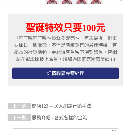
聖誕特效只要100元
「叮叮噹叮叮噹～鈴聲多響亮～」年末最後一個重
要節日－聖誕節，不但是刺激銷售的最佳時機，有
創意的行銷活動，更能讓客戶留下深刻印象。替網
站在聖誕節披上雪景，增加過節氣氛衝高業績 !!!
詳情聯繫專案經理
上一則
開店123 ─ 10大網路行銷手法
下一則
服務介紹 - 各式各樣的金流