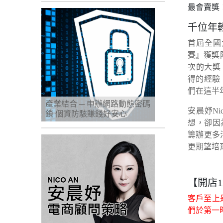
最會賣獎：
千位年
首屆全國
賽』獲獎隊
次的大獎 W
得的經驗
們在這半
產業結合 ─ 申辦網路動態密碼
安晨妤N
鎖 個資防駭賺錢好安心
想，卻因
籌辦更多
更期望培
【開店1
客戶至上
們於第一