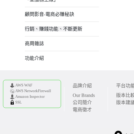
顧問影音-電商必賺秘訣
行銷、賺錢功能、不斷更新
商周雜誌
功能介紹
AWS WAF
品牌介紹
平台功
AWS NetworkFirewall
Our Brands
版本比
Amazon Inspector
公司簡介
版本建
SSL
電商徵才