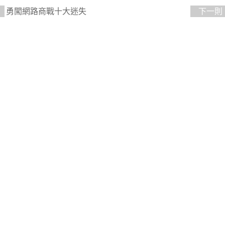
勇闖網路商戰十大迷失
下一則