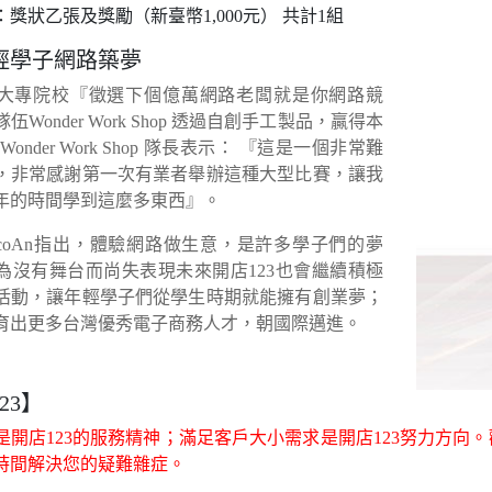
獎狀乙張及獎勵（新臺幣1,000元） 共計1組
輕學子網路築夢
大專院校『徵選下個億萬網路老闆就是你網路競
伍Wonder Work Shop 透過自創手工製品，贏得本
onder Work Shop 隊長表示： 『這是一個非常難
，非常感謝第一次有業者舉辦這種大型比賽，讓我
年的時間學到這麼多東西』。
icoAn指出，體驗網路做生意，是許多學子們的夢
為沒有舞台而尚失表現未來開店123也會繼續積極
活動，讓年輕學子們從學生時期就能擁有創業夢；
育出更多台灣優秀電子商務人才，朝國際邁進。
23】
是開店123的服務精神；滿足客戶大小需求是開店123努力方向
時間解決您的疑難雜症。