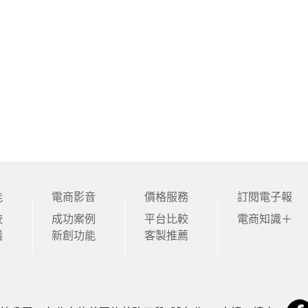
能
電商影音
價格服務
訂閱電子報
較
成功案例
平台比較
電商知識＋
議
新創功能
客製推薦