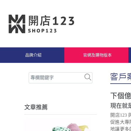
品牌介紹
官網及購物版本
下個億
現在就
文章推薦
開店12
促進大專
地讓更多