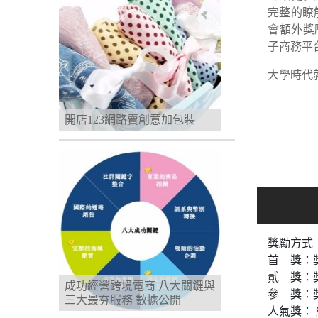
完整的瞭
會額外獎
子商務平
大學時代
開店123網路賣創意加包裝
獎勵方式
首 獎：獎
貳 獎：獎
成功經營跨境電商 八大關鍵與
參 獎：獎
三大最夯服務 數據公開
人氣獎： 