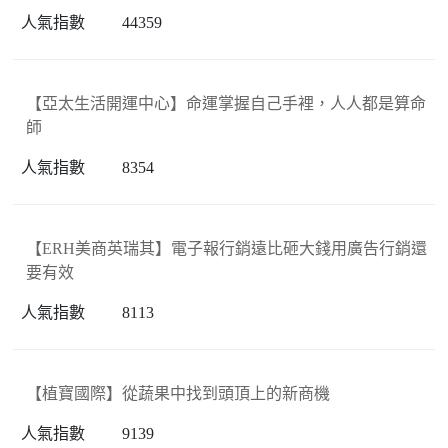
44359
【亞太生活開運中心】命運掌握自己手裡，人人都是算命
師
8354
【ERH美商英瑞其】電子報行銷遠比砸大錢用廣告行銷還
要有效
8113
【植寶國際】從蔬果中找到頭頂上的新商機
9139