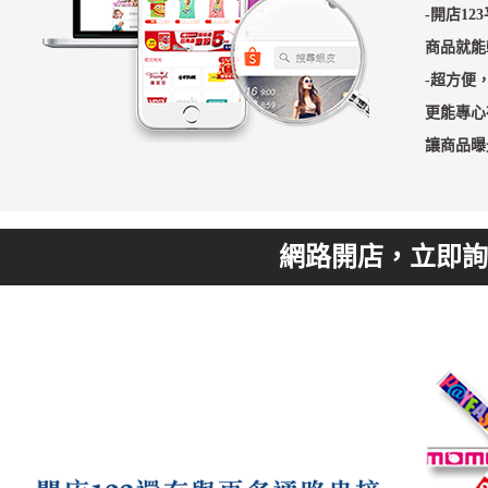
-開店1
商品就能
-超方便
更能專心
讓商品曝