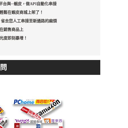
23平台與─蝦皮，做API自動化串接
輕鬆在蝦皮商城上架了！
，省去您人工串接至新通路的麻煩
在銷售商品上
光度即刻暴增！