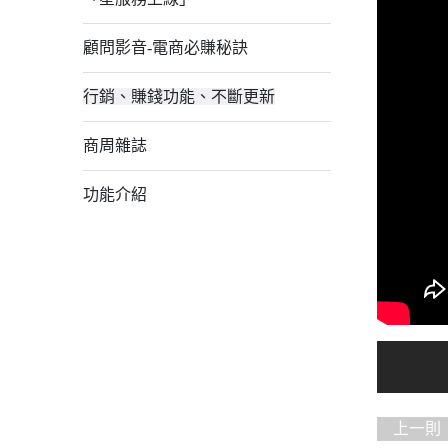
顧問影音-電商必賺秘訣
行銷、賺錢功能、不斷更新
商周雜誌
功能介紹
上一則