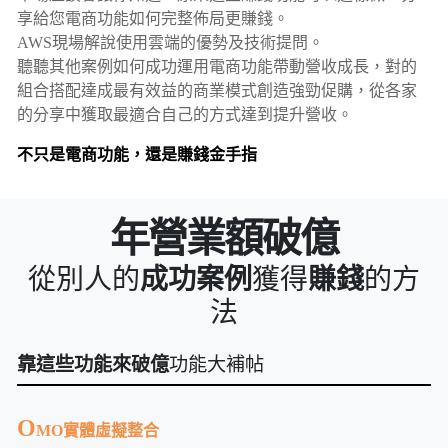
享給您電商功能如何完整佈局更賺錢。
AWS現場解說使用雲端的優勢及技術提問。
聽聽其他案例如何成功運用電商功能帶動營收成長，對的
組合搭配達成最有效益的商業模式創造強勁促購，從各家
的分享中獲取最適合自己的方式達到提升營收。
不只是電商功能，還是賺錢金手指
年營業額破億
從別人的
成功案例
獲得
賺錢
的方
法
靠這些功能來破億
功能大補帖
O
MO實體虛擬整合