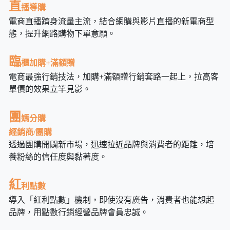
直
播導購
電商直播躋身流量主流，結合網購與影片直播的新電商型
態，提升網路購物下單意願。
臨
櫃加購+滿額贈
電商最強行銷技法，加購+滿額贈行銷套路一起上，拉高客
單價的效果立竿見影。
團
媽分購
經銷商/團購
透過團購開闢新市場，迅速拉近品牌與消費者的距離，培
養粉絲的信任度與黏著度。
紅
利點數
導入「紅利點數」機制，即使沒有廣告，消費者也能想起
品牌，用點數行銷經營品牌會員忠誠。