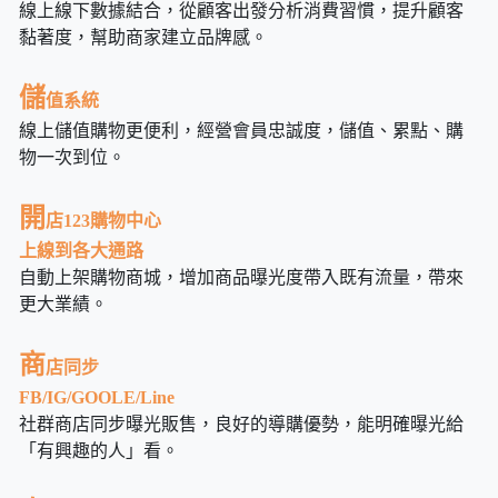
線上線下數據結合，從顧客出發分析消費習慣，提升顧客
黏著度，幫助商家建立品牌感。
儲
值系統
線上儲值購物更便利，經營會員忠誠度，儲值、累點、購
物一次到位。
開
店123購物中心
上線到各大通路
自動上架購物商城，增加商品曝光度帶入既有流量，帶來
更大業績。
商
店同步
FB/IG/GOOLE/Line
社群商店同步曝光販售，良好的導購優勢，能明確曝光給
「有興趣的人」看。