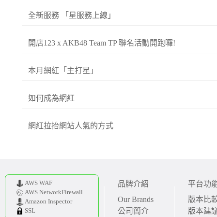
全新服務 「星服務上線」
開店123 x AKB48 Team TP 聯名活動開跑囉!
本月網紅「主打星」
如何成為網紅
網紅拉抬網站人氣的方式
AWS WAF
品牌介紹
平台功
AWS NetworkFirewall
Our Brands
版本比
Amazon Inspector
公司簡介
版本建
SSL