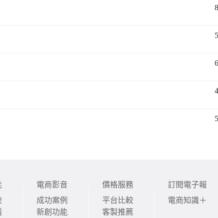
能
電商影音
價格服務
訂閱電子報
較
成功案例
平台比較
電商知識＋
議
新創功能
客製推薦