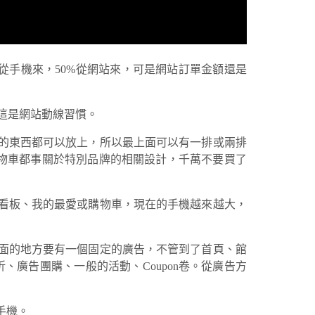
從手機來，50%從網站來，可是網站訂單金額還是
為這是網站動線習慣。
的東西都可以放上，所以最上面可以有一排或兩排
能購物車都事關於特別品牌的相關設計，千萬不要買了
看板、我的最愛或購物車，現在的手機越來越大，
面的地方要有一個固定的廣告，不管到了首頁、館
廣告團購、一般的活動、Coupon卷。從廣告方
手機。