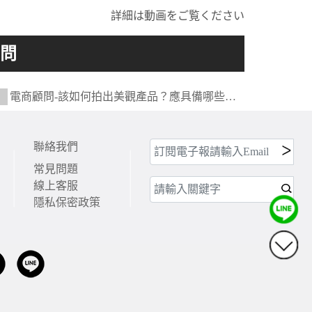
詳細は動画をご覧ください
電商顧問-該如何拍出美觀產品？應具備哪些文
的產品說明？
聯絡我們
常見問題
線上客服
隱私保密政策