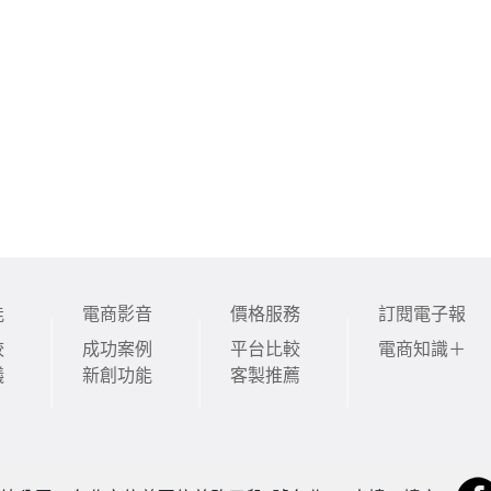
能
電商影音
價格服務
訂閱電子報
較
成功案例
平台比較
電商知識＋
議
新創功能
客製推薦