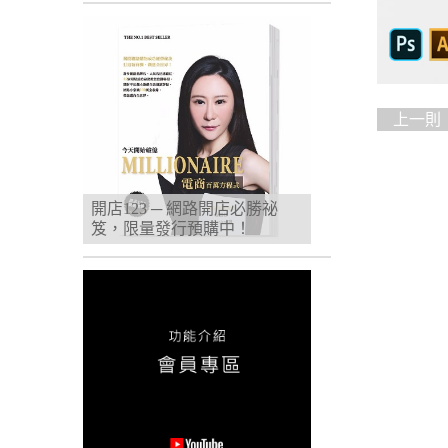
上一則
開店123 ─ 網路開店必勝祕
笈，限量發行預購中！