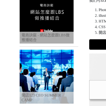
我們可以
Phot
illus
HT
CSS
開店
電商訣竅 - 網站怎麼跟LBS做
推播結合
開店123 CEO SUMMER
CAMP