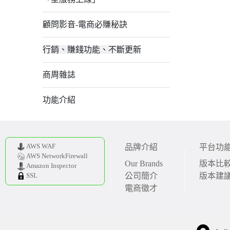
顧問影音-電商必賺秘訣
行銷、賺錢功能、不斷更新
商周雜誌
功能介紹
AWS WAF
品牌介紹
平台功
AWS NetworkFirewall
Our Brands
版本比
Amazon Inspector
公司簡介
版本建
SSL
電商徵才