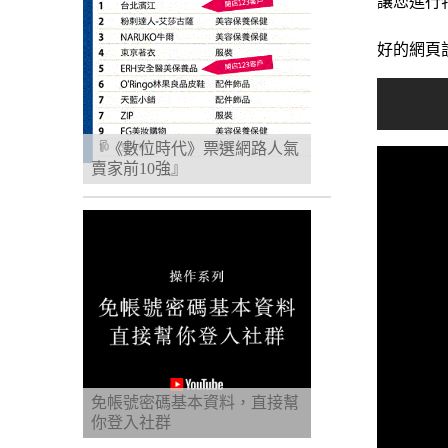
讓您進行
好的網頁
『《數位時代》票選網路人氣
賣家前10強』
免帳號密碼基本資料，直接幫
你登入社群