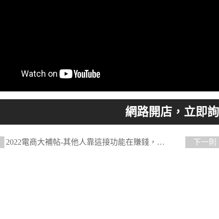
2022電商大補帖-其他人靠這接功能在賺錢，上
下一則
菁英班】