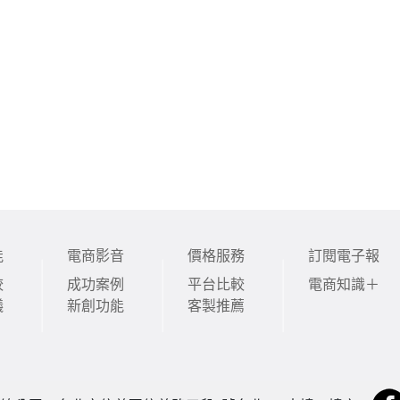
能
電商影音
價格服務
訂閱電子報
較
成功案例
平台比較
電商知識＋
議
新創功能
客製推薦