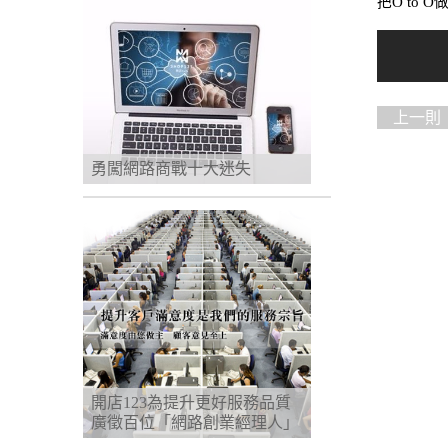
把
O to O
上一則
勇闖網路商戰十大迷失
開店123為提升更好服務品質
廣徵百位「網路創業經理人」