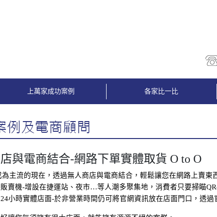
上萬家成功案例
各家比一比
店與電商結合-網路下單實體取貨 O to O
成為主流的現在，透過無人商店與電商結合，輕鬆讓您在網路上賣東
販賣機
-
增設在捷運站、夜市
…
等人潮多聚集地，消費者只要掃瞄
QR
24
小時實體店面
-
於非營業時間仍可將官網資訊放在店面門口，透過