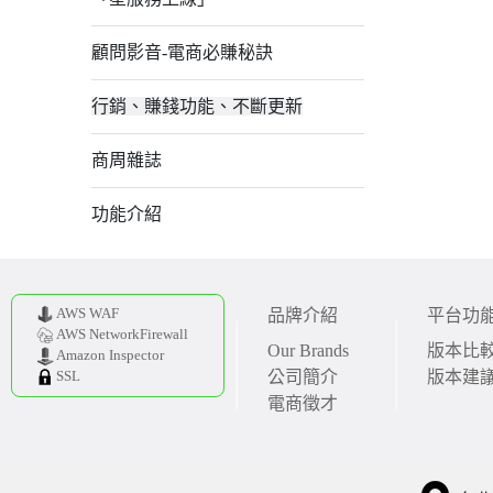
顧問影音-電商必賺秘訣
行銷、賺錢功能、不斷更新
商周雜誌
功能介紹
AWS WAF
品牌介紹
平台功
AWS NetworkFirewall
Our Brands
版本比
Amazon Inspector
公司簡介
版本建
SSL
電商徵才