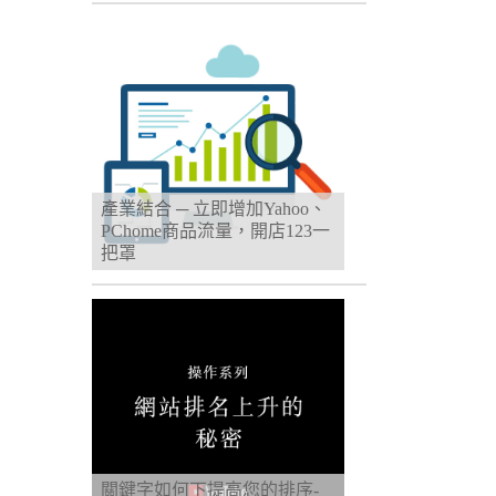
產業結合 ─ 立即增加Yahoo、
PChome商品流量，開店123一
把罩
關鍵字如何下提高您的排序-