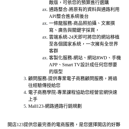
敵版，可依您的預算進行選購
通路整合-將原有的資料與通路利用
API整合進系統後台
一條龍服務-商品照拍攝、文案撰
寫、廣告與關鍵字採買，
雲端系統-24天即可將您的網站移植
至各個國家系統，一次擁有全世界
客群
客製化服務-網站、網站RWD、手機
APP、Smart TV設計成任何您想要
的版型
顧問服務-提供專業電子商務顧問服務，將過
往經驗傳授給您
電子商務學院-專業課程協助您經營官網快速
上手
Mall123-
網路通路行銷規劃
開店123提供您最完善的電商服務，是您選擇開店的好夥