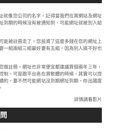
網址就像您公司的名字。記得當我們在買網站及網址
址到期的時候沒有被通知到，可能網址就被別人給
可能被註冊走了。您投資了這麼多錢在您的網址上
要一組兩組三組最好要有五組，因為別人搞不好也
您做註冊。網址也非常便宜都建議買個兩年三年，
控制，可是跟平台商在買軟體的時候，其實可以控
續約，要不然可能網站沒到期網址到期，你出國度
。
詳情請看影片