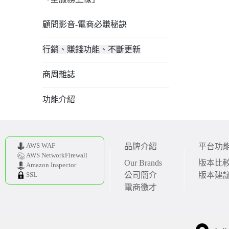
顧問影音-電商必賺秘訣
行銷、賺錢功能、不斷更新
商周雜誌
功能介紹
AWS WAF
品牌介紹
平台功
AWS NetworkFirewall
Our Brands
版本比
Amazon Inspector
公司簡介
版本建
SSL
電商徵才