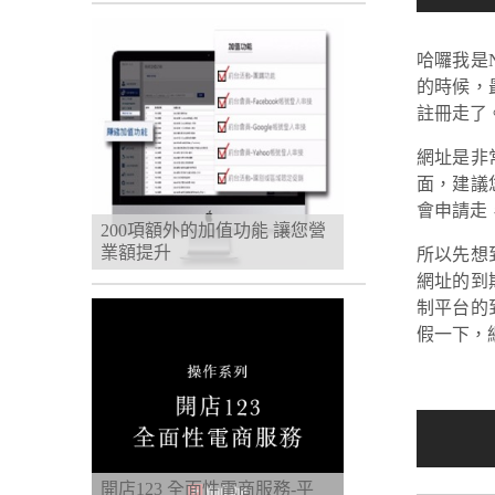
哈囉我是
的時候，
註冊走了
網址是非
面，建議
會申請走
200項額外的加值功能 讓您營
業額提升
所以先想
網址的到
制平台的
假一下，
開店123 全面性電商服務-平