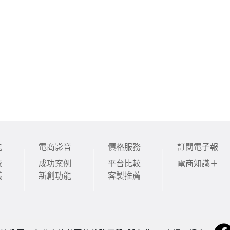
能
電商影音
價格服務
訂閱電子報
較
成功案例
平台比較
電商知識＋
議
新創功能
客製推薦