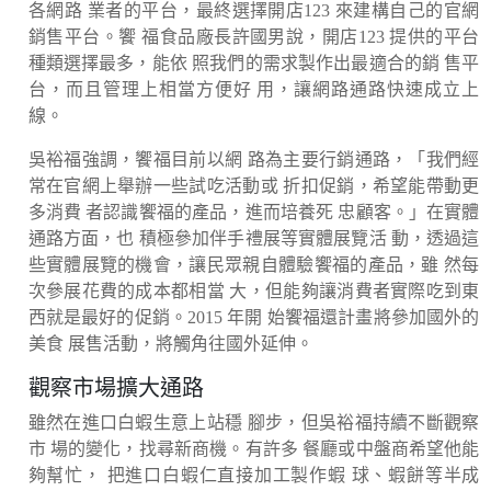
各網路 業者的平台，最終選擇開店123 來建構自己的官網
銷售平台。饗 福食品廠長許國男說，開店123 提供的平台
種類選擇最多，能依 照我們的需求製作出最適合的銷 售平
台，而且管理上相當方便好 用，讓網路通路快速成立上
線。
吳裕福強調，饗福目前以網 路為主要行銷通路，「我們經
常在官網上舉辦一些試吃活動或 折扣促銷，希望能帶動更
多消費 者認識饗福的產品，進而培養死 忠顧客。」在實體
通路方面，也 積極參加伴手禮展等實體展覽活 動，透過這
些實體展覽的機會，讓民眾親自體驗饗福的產品，雖 然每
次參展花費的成本都相當 大，但能夠讓消費者實際吃到東
西就是最好的促銷。2015 年開 始饗福還計畫將參加國外的
美食 展售活動，將觸角往國外延伸。
觀察市場擴大通路
雖然在進口白蝦生意上站穩 腳步，但吳裕福持續不斷觀察
市 場的變化，找尋新商機。有許多 餐廳或中盤商希望他能
夠幫忙， 把進口白蝦仁直接加工製作蝦 球、蝦餅等半成