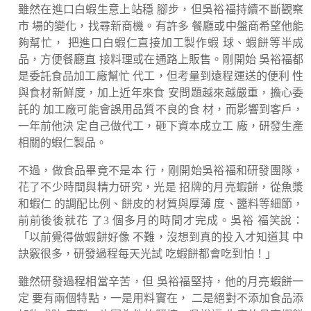
雖然在進口白蝦生意上站穩 腳步，但吳裕福持續不斷觀察
市 場的變化，找尋新商機。有許多 餐廳或中盤商希望他能
夠幫忙， 把進口白蝦仁直接加工製作蝦 球、蝦餅等半成
品，方便餐廳直 接料理或在通路上販售。剛開始 吳裕福都
是委託食品加工廠幫忙 代工，但考量到遠程運送的便利 性
與食材新鮮度，加上近年來食 安問題越來越嚴重，擔心委
託的 加工廠可能會誤用品質不良的食 材，而影響到客戶，
一年前他決 定自己做代工，砸下資本成立工 廠，研發生產
相關的蝦仁製品。
不過，做食品畢竟不是本 行，剛開始吳裕福和研發團隊，
花了不少時間與精力研究，光是 招牌的月亮蝦餅，從魚漿
和蝦仁 的調配比例、餅皮的材質與厚薄 度、醬料等細節，
前前後後就花 了3 個多月的時間才完成。吳裕 福笑說：
「以前覺得做蝦餅好像 不難，沒想到真的投入才知道其 中
訣竅很多，研發過程每天光試 吃蝦餅都會吃到怕！」
雖然研發過程相當辛苦，但 吳裕福堅持，他的月亮蝦餅一
定 要有兩個特點，一是用料實在， 二是絕對不添加食品添