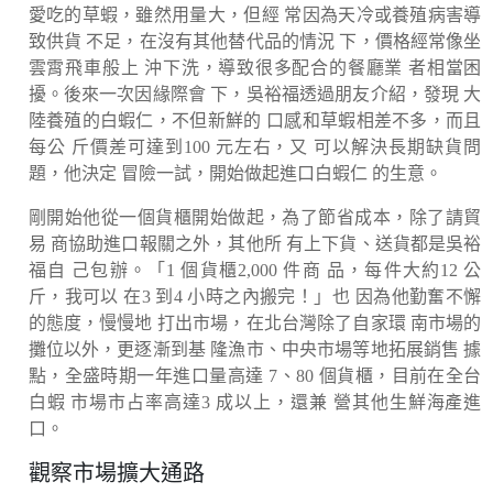
愛吃的草蝦，雖然用量大，但經 常因為天冷或養殖病害導
致供貨 不足，在沒有其他替代品的情況 下，價格經常像坐
雲霄飛車般上 沖下洗，導致很多配合的餐廳業 者相當困
擾。後來一次因緣際會 下，吳裕福透過朋友介紹，發現 大
陸養殖的白蝦仁，不但新鮮的 口感和草蝦相差不多，而且
每公 斤價差可達到100 元左右，又 可以解決長期缺貨問
題，他決定 冒險一試，開始做起進口白蝦仁 的生意。
剛開始他從一個貨櫃開始做起，為了節省成本，除了請貿
易 商協助進口報關之外，其他所 有上下貨、送貨都是吳裕
福自 己包辦。「1 個貨櫃2,000 件商 品，每件大約12 公
斤，我可以 在3 到4 小時之內搬完！」也 因為他勤奮不懈
的態度，慢慢地 打出市場，在北台灣除了自家環 南市場的
攤位以外，更逐漸到基 隆漁市、中央市場等地拓展銷售 據
點，全盛時期一年進口量高達 7、80 個貨櫃，目前在全台
白蝦 市場市占率高達3 成以上，還兼 營其他生鮮海產進
口。
觀察市場擴大通路