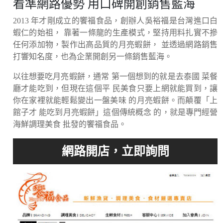
看準網路優勢 用口碑開創銷售藍海
2013 年才剛成立的饗福食品，創辦人吳裕福是台灣進口白
蝦仁的始祖， 靠著一條龍的生產模式，堅持用料扎實不摻
任何添加物，製作出高品質的月亮蝦餅， 並透過網路銷售
打響知名度，也為企業開創另一條銷售藍海。
以往想要吃月亮蝦餅，通常 第一個想到的就是去泰國 菜餐
廳才能吃到，但現在這個平 民美食只要上網就能買到，讓
你在家裡就能輕鬆變出一盤美味 的月亮蝦餅。而顛覆「上
館子才 能吃到月亮蝦餅」這個傳統概念 的，就是專門經營
海鮮調理美食 批發的饗福食品。