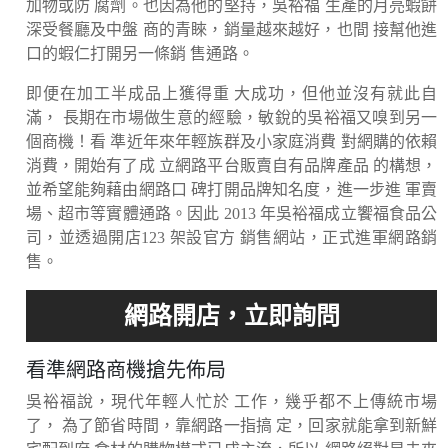
加物或防 腐劑。也因為他的堅持，吳裕福 生產的月亮蝦餅
深受餐廳及中盤 商的青睞，銷量越來越好，也間 接幫他進
口的蝦仁打開另一條銷 售通路。
即便在加工半成品上獲得重 大成功，但他並沒有就此自
滿， 長期在市場做生意的經驗，敏銳的吳裕福又嗅到另一
個商機！看 準近年來年輕族群及小家庭消費 對網購的依賴
消費，開始有了成 立網路平台販賣自有品牌產品 的構想，
並希望能夠藉由網路口 碑打開品牌知名度，進一步進 軍賣
場、超市等實體通路。因此 2013 年吳裕福成立饗福食品公
司，並透過開店123 架設官方 銷售網站，正式進軍網路銷
售。
看準網路商機搶先佈局
吳裕福說，現代年輕人忙於 工作，幾乎都不上傳統市場
了， 為了節省時間，靠網路一指搞 定，回家就能拿到新鮮