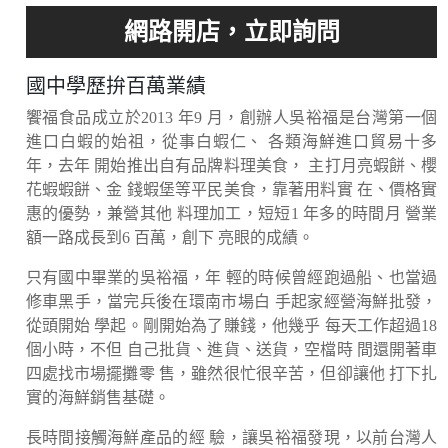
國中學歷拚百萬業績
饗福食品成立於2013 年9 月，創辦人吳裕福是台灣第一個
進口白蝦的始祖，從事白蝦仁、 各類海鮮進口貿易十多
年，去年 開始推出自有品牌料理美食， 主打月亮蝦餅、櫻
花蝦蝦餅、金 錢蝦堡等平民美食，靠著用料實 在、價格實
惠的優勢，兼營其他 料理加工，短短1 年多的時間月 營業
額一路成長到6 百萬，創下 亮眼的成績。
只有國中畢業的吳裕福，年 輕的時候曾經跑過船、也當過
修車黑手，當完兵後在環南市場白 手起家經營海鮮批發，
從頭開始 學起。剛開始為了賺錢，他幾乎 每天工作超過18
個小時，不但 自己批貨、進貨、送貨，空檔時 間還開著車
四處找市場擺攤零 售，雖然很忙很辛苦，但卻讓他 打下扎
實的海鮮銷售基礎。
長時間接觸海鮮產品的經 驗，讓吳裕福發現，以前台灣人