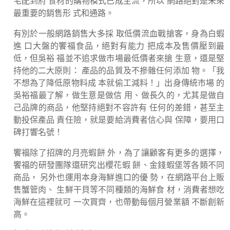
宅配到府 食材的購物模式已成主流，所以 網路絕對是未來
最重要的銷售形 式和通路。
有別於一般網路銷售大多採 取低價流血戰搶客，身為白蝦
進 口大盤的饗福食品，絕對有能力 把成本及售價壓到最
低，但吳裕 福並不追求做市場最低價者來搶 生意，還是堅
持他的二大原則： 產品的品質及不摻雜任何添加 物。「我
不想為了降低原物料成 本就偷工減料！」出身傳統市場 的
吳裕福最了解，做生意是做信 用、做長久的，尤其是做自
己品牌的商品，他堅持絕對不容許有 任何的差錯，甚至主
動投保產品 責任險，就是要給消費者信心與 保障，要用口
碑打響名號！
饗福除了招牌的月亮蝦餅 外，為了讓顧客有更多的選擇，
饗福的研發團隊還研究出櫻花蝦 餅、金錢蝦堡等各類不同
商品， 另外也運用本身海鮮進口的優 勢，在網路平台上販
售蟹管肉、 生鮮干貝等不同種類的海鮮食 材，消費者想吃
海鮮在這裡就可 一次買齊，也帶動每個月營業額 不斷創新
高。