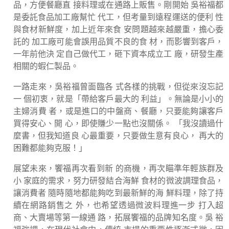
品，方便餐廳直 接料理或在通路上販售。剛開始 吳裕福都
是委託食品加工廠幫忙 代工，但考量到遠程運送的便利 性
與食材新鮮度，加上近年來食 安問題越來越嚴重，擔心委
託的 加工廠可能會誤用品質不良的食 材，而影響到客戶，
一年前他決 定自己做代工，砸下資本成立工 廠，研發生產
相關的蝦仁製品。
一路走來，吳裕福曾面臨各 式各樣的挑戰，但從來沒忘記
一 個初衷，就是「帶給客戶最大的 利益」。無論是小小的
主婦消費 者，或是進口的中盤商、餐廳，只要能夠讓客戶
買得安心、開 心，即使賺少一點也沒關係。 「我沒讀過什
麼書，但我知道良 心最重要，只要做生意有良心， 再大的
困難都能夠克服！」
展望未來，饗福再次看到新 的商機，再次瞄準年輕族群及
小 家庭的需求，努力研發結合海鮮 食材的微波調理食品，
讓消費者 隨時隨地都能夠吃到最新鮮的海 鮮料理，除了持
續在網路銷售之 外，也希望透過微波料理進一步 打入超
商、大賣場等第一線通 路，拓展饗福的品牌知名度。吳 裕