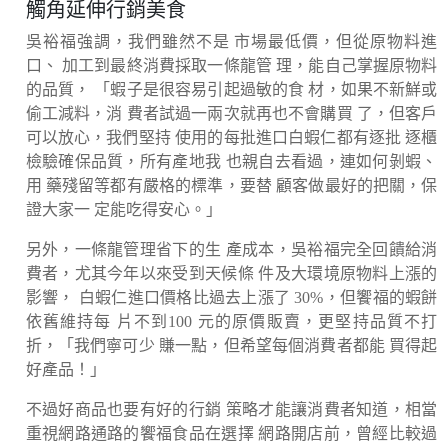
觸角延伸行銷美食
吳裕福強調，我們雖然不是 市場最低價，但從原物料進
口、 加工到最終消費採取一條龍管 理，能自己掌握原物料
的品質， 「蝦子是很容易引起過敏的食 材，如果不新鮮或
偷工減料，消 費者試過一兩次就再也不會購買 了，但客戶
可以放心，我們堅持 使用的每批進口白蝦仁都有逐批 逐櫃
檢驗確保品質，所有產地我 也親自去看過，連如何剝蝦、
用 藥殘留等都有嚴格的標準，要替 顧客做最好的把關，保
證大家一 定能吃得安心。」
另外，一條龍管理省下的生 產成本，吳裕福完全回饋給消
費者，尤其今年以來受到天候條 件及大環境原物料上漲的
影響， 白蝦仁進口價格比過去上漲了 30%，但饗福的蝦餅
依舊維持每 片不到100 元的原價販賣，更堅持品質不打
折，「我們寧可少 賺一點，但希望每個消費者都能 買得起
好產品！」
不過好商品也要有好的行銷 策略才能讓消費者知道，相當
重視網路通路的饗福食品在選擇 網路開店前，曾經比較過