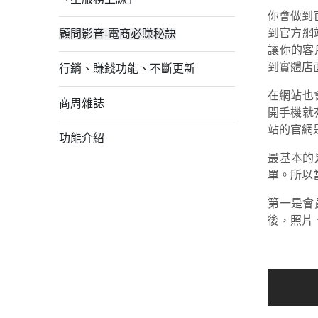
你會做到
到官方網
顧問影音-電商必賺秘訣
讓你的客
到實體店
行銷、賺錢功能、不斷更新
在網站也
商周雜誌
開手機就
站的官網
功能介紹
最基本的
單。所以
第一是會
後，照片