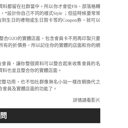
資料都留在社群當中。所以你才會從FB、部落格轉
設計你自己不同的樣式Style ；但這時候要常常
到生日的禮物或生日賀卡等的Coupon券，就可以
整合O2O的實體店面，包含會員卡不用再印製只要
用所有的折價券，所以記住你的實體的店面和你的網
及會員，讓你整個資料可以整合起來收集會員的名
資料也並且整合你的實體店面。
完整功用，也不怕社群像無名小站一樣改朝換代之
合會員及實體店面的功能了。
詳情請看影片