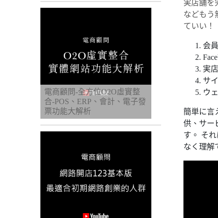
実店舗を
などもう
ていい！
会
Fa
実
サ
電商顧問-全方位O2O虛實整
ウ
合-POS、ERP、會計、電子發
票功能大解析
簡単に言
供、サー
す。 そ
なく理解