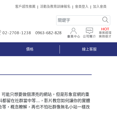
客戶感性推薦
活動及教育訓練報名
會員登入
加入會員
02-2708-1238
0963-682-828
會員中心
公司簡介
價格
線上客服
，可能只想要做個漂亮的網站，但是形象官網的重
留在社群當中等....，影片教您如何讓你的實體
整合等，概念瞭解，再也不怕社群像無名小站一樣改