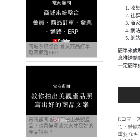
收
社群
商
網
網
商城系統整合-會員商品訂單
簡單來說
發票通路ERP
息推送給
一定簡單讓
Eコマー
電商顧問-該如何拍出美觀產
品？應具備哪些文案才是好的
て、綺麗
產品說明？
重要なキ