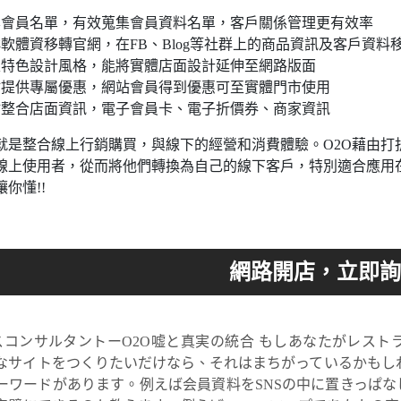
集會員名單，有效蒐集會員資料名單，客戶關係管理更有效率
軟體資移轉官網，在FB、Blog等社群上的商品資訊及客戶資料
家特色設計風格，能將實體店面設計延伸至網路版面
站提供專屬優惠，網站會員得到優惠可至實體門市使用
站整合店面資訊，電子會員卡、電子折價券、商家資訊
就是整合線上行銷購買，與線下的經營和消費體驗。O2O藉由打
線上使用者，從而將他們轉換為自己的線下客戶，特別適合應用在必須
你懂!!
スコンサルタントーO2O嘘と真実の統合 もしあなたがレス
なサイトをつくりたいだけなら、それはまちがっているかもし
ーワードがあります。例えば会員資料をSNSの中に置きっぱ