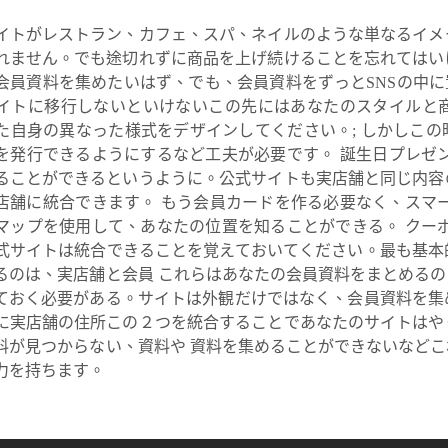
イトがレストラン、カフェ、スパ、ネイルのような単なるイメ
れません。でも途切れずに商品を上げ続けることを忘れてはい
会員資料を集めたいはず、でも、会員資料をずっとSNSの中に置い
イトに移行しないといけないこの先にはあなたのスタイルと
た自身の異なった様式をデザインしてください。; しかしこ
を発行できるようにするなど工夫が必要です。 誕生日プレゼ
ることができるというように。公式サイトも実店舗と同じ内容
実店舗に統合できます。 もう会員カードを作る必要なく、スマ
マップを使用して、あなたの位置を知ることができる。 クー
式サイトは統合できることを覚えておいてください。最も基本
るのは、実店舗と会員 これらはあなたの会員資料をまとめる
ておく必要がある。サイトは外観だけではなく、会員資料を集
に実店舗の住所この２つを統合することであなたのサイトはや
料が見つからない、資料や 資料を集めることができないなど
力を持ちます。