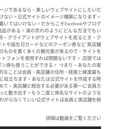
ージであるなら、美しいウェブサイトにしたいだ
けない。公式サイトのイメージ構築になります。
てはいけない。だからこそFacebookやブログ
商品がある。滝の流れのようにどんな方法でもい
の時、クライアントがウェブサイトを見るとき、ク
ントや誕生日カードなどのクーポン券など 実店舗
のものを置く多くの観光客が来るので、サイトを
ートフォンを使用すれば問題ないです。 店頭では
ポン券も使うことができる。 つまり、あなたの実
的なことは会員、実店舗の住所、経度と緯度最も
のに役立ちます。あなたは公式サイトを作成する時
めて、実店舗と統合する必要がある第一に会員カ
っと動き出す。もう二度と無名なサイトのような
こわがらなくていい公式サイトは会員と実店舗を統
詳細は動画をご覧ください