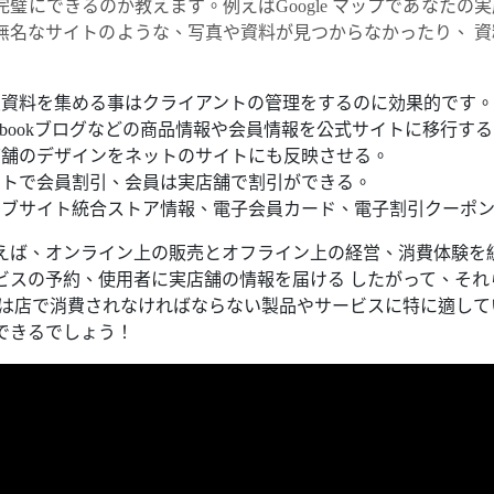
完璧にできるのか教えます。例えばGoogle マップであなた
無名なサイトのような、写真や資料が見つからなかったり、 
員資料を集める事はクライアントの管理をするのに効果的です
cebookブログなどの商品情報や会員情報を公式サイトに移行す
店舗のデザインをネットのサイトにも反映させる。
イトで会員割引、会員は実店舗で割引ができる。
ェブサイト統合ストア情報、電子会員カード、電子割引クーポ
えば、オンライン上の販売とオフライン上の経営、消費体験を統
ビスの予約、使用者に実店舗の情報を届ける したがって、そ
れは店で消費されなければならない製品やサービスに特に適して
できるでしょう！