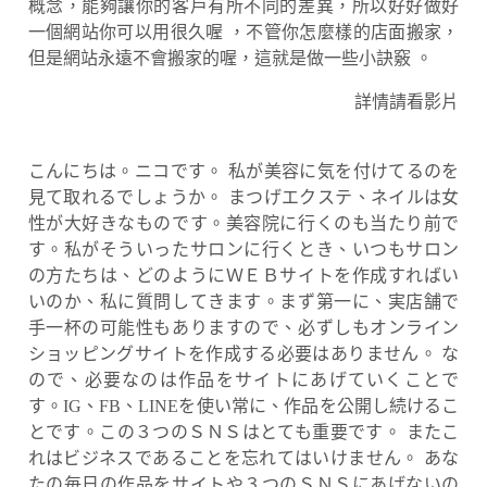
概念，能夠讓你的客戶有所不同的差異，所以好好做好
一個網站你可以用很久喔 ，不管你怎麼樣的店面搬家，
但是網站永遠不會搬家的喔，這就是做一些小訣竅 。
詳情請看影片
こんにちは。ニコです。 私が美容に気を付けてるのを
見て取れるでしょうか。 まつげエクステ、ネイルは女
性が大好きなものです。美容院に行くのも当たり前で
す。私がそういったサロンに行くとき、いつもサロン
の方たちは、どのようにＷＥＢサイトを作成すればい
いのか、私に質問してきます。まず第一に、実店舗で
手一杯の可能性もありますので、必ずしもオンライン
ショッピングサイトを作成する必要はありません。 な
ので、必要なのは作品をサイトにあげていくことで
す。IG、FB、LINEを使い常に、作品を公開し続けるこ
とです。この３つのＳＮＳはとても重要です。 またこ
れはビジネスであることを忘れてはいけません。 あな
たの毎日の作品をサイトや３つのＳＮＳにあげないの