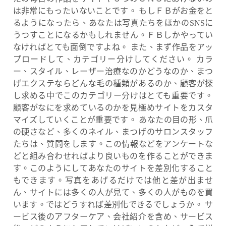
は非常にもったいないことです。 もしＦＢがお金をと
るようになったら、あなたは写真たちをほかのSNSに
うつすことになるかもしれません。ＦＢしかやってい
なければとても面倒ですよね。 また、まず作品をアッ
プロードして、カテゴリー分けしてください。 カラ
ー、スタイル、レーザー治療なのかどうなのか、まつ
げエクステならどんな毛の種類があるのか、顧客が探
し求める中でこのカテゴリー分けはとても重要です。
顧客がなにを求めているのかを見極めサイトをカスタ
マイズしていくことが重要です。 あなたの目の形、爪
の硬さなど、多くのネイル、まつげのサロンスタッフ
たちは、質問をします。この情報などをアンケートな
どと組み合わせればより良いものを作ることができま
す。このようにしてあなたのサイトを差別化すること
もできます。写真をあげるだけでは他と差が出ませ
ん、サイトには多くの人が見て、多くの人がものを買
います。ではどうすれば差別化できるでしょうか。 サ
ービス後のアフターケア、会社紹介を含め、サービス