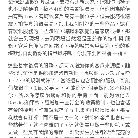
製作整個服務 的流程，要寫得美輪美奐，照相你的椅子
也不要隨便拍，搞不好你的場景很漂亮，但你因為隨便
拍有點 Low，有時候客戶只有一個位子，但是服務很精
緻，拍得真的很漂亮，加上我剛剛說的一些作品，還有
客製化服務的一些流程，聽起來就覺得這家店很棒，那
就會去到現場，去到現場當然還是重於你的技術與 服
務，客戶售後就會回來了，接著呢當客戶做完，你的系
統就要自動發你的指甲還好嗎，你要不要回來補 一補。
這些基本後續的服務，都可以增加你的客戶來源喔，雖
然你很忙但是系統都能夠自動化，所以你 只要設好這些
1、2、3的規則就好了，當然還有包含預約的服務，可能
你都很忙，Line又要回，可能你這 個要做他又不能回
你，所以你怎麼讓網站和你的手機上面，能夠讓他去
Booking和預約，還增加一些訂金的 收費機制，也包含儲
存金的機制，譬如說我存了五千塊就可以慢慢用，那這
樣就會有打折，而不是一次一次 ，對你的客戶也會有一
些黏著住，就不會離開了，這就做美甲做一些睫毛，或
是做一些美容美體的課程， 針對女生男生都漂漂亮亮的