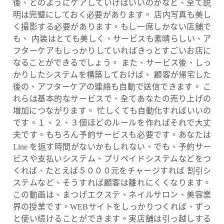
後、どのようにケアしていけばいいのかなど、全て説
明は完璧にしておく必要があります。 店内写真も美し
く撮影する必要があります。もし一席しかない店舗で
も、 内装はとても美しく、サービスも素晴らしい、ア
フターケアもしっかりしていればきっとすごいお店に
なることができるでしょう。 また、サービス後、しっ
かりしたシステムを構築しておけば、 顧客が帰宅した
後の、アフターケアの連絡も自動で送信できます。 こ
れらは基本的なサービスで、全てあなたの売り上げの
増加につながります。 忙しくても自動化すればいいの
です。１、２、３個ほどのルールを作ればそれで大丈
夫です。もちろん予約サービスも必要です。あなたは
Line を返す時間がないかもしれない、でも、予約サー
ビスや支払いシステム、プリペイドシステムなどをつ
くれば、たとえば５０００元をチャージすれば 割引シ
ステムなど、そうすれば顧客は離れにくくなります。
この動画は、まつげエクステ、ネイルサロン、美容業
界の授業です。WEBサイトをしっかりつくれば、ずっ
と使い続けることができます。実店舗は引っ越しする