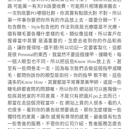
路 可能萬一有天FB說要收費，可能照片相簿搬來搬去，
一次到底要PO哪個社群，你其實有點頭大對 不對，所以
第一件事你要把你所有的作品放上去，還要分類一下，
包含顏色、Style包含他的 作法到底是光療還是不光療，
還有睫毛要各種什麼樣的毛，類似像這樣，所以客戶在
搜尋當中其實 是滿重要的，怎麼去收到你的作品和商
品，讓你覺得哇~還不錯!所以切記一定要客製化，這都
是很 Personal的東西，我當然不要這個撞甲、撞睫毛，每
一個人眼型也不同，所以把這些Know How放上去 ，甚
至有一些問卷走一走，因為每次我們去做這個指甲或睫
毛，都問你說你的眼型是如何，你的指甲 軟不軟，這些
滿多的Know How，其實都是平常專業美甲師，或是一些
睫毛師都會問的問題喔，所以你的 網站就可以進階做一
些與其他家的不同差異，不是只有把圖片po上去而已，
那當在走這個流程當中，在 網站上買的人很多，看的人
也很多，看到你的廣告就想要過去，那你怎麼樣做一些
獨特性的差異，讓你 感覺有尊榮的感覺，最後還有包含
一些售後的服務，不管你的公司介紹、售後服務怎麼去