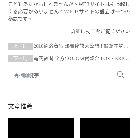
こともあるかもしれませんが、WEBサイトは引っ越し
する必要がありません。ＷＥＢサイトの設立は一つの
秘訣です。
詳細は動画をご覧ください
上一則
2018網路商品-熱賣秘訣大公開!!!關鍵在網紅
推薦
下一則
電商顧問-全方位O2O虛實整合-POS、ERP、
會計、電子發票功能大解析
文章推薦