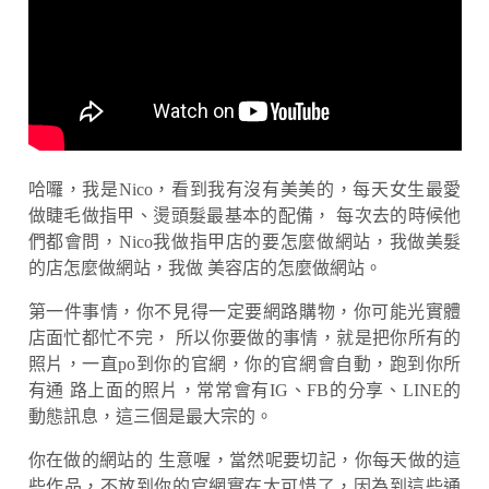
哈囉，我是Nico，看到我有沒有美美的，每天女生最愛
做睫毛做指甲、燙頭髮最基本的配備， 每次去的時候他
們都會問，Nico我做指甲店的要怎麼做網站，我做美髮
的店怎麼做網站，我做 美容店的怎麼做網站。
第一件事情，你不見得一定要網路購物，你可能光實體
店面忙都忙不完， 所以你要做的事情，就是把你所有的
照片，一直po到你的官網，你的官網會自動，跑到你所
有通 路上面的照片，常常會有IG、FB的分享、LINE的
動態訊息，這三個是最大宗的。
你在做的網站的 生意喔，當然呢要切記，你每天做的這
些作品，不放到你的官網實在太可惜了，因為到這些通