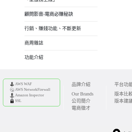
顧問影音-電商必賺秘訣
行銷、賺錢功能、不斷更新
商周雜誌
功能介紹
AWS WAF
品牌介紹
平台功
AWS NetworkFirewall
Our Brands
版本比
Amazon Inspector
公司簡介
版本建
SSL
電商徵才