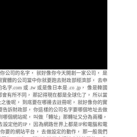
就是你公司的名字， 就好像你今天開創一家公司， 是
跟實體的公司當中你就要跑去財政部經濟部， 去申
m 或 .tw 或是像日本是 .co .jp， 像是韓國
位都會有所不同， 那記得現在都是全球化了， 所以當
個網址之後呢， 到底要在哪邊去註冊呢， 就好像你的實
要告訴財政部， 你這樣的公司名字要哪個地址去做
到哪個網站呢， 叫做「轉址」那轉址又分為兩種，
設定他的IP， 因為網路世界上都是IP和電腦和電
到你要的網站平台， 去做設定的動作， 那一般我們