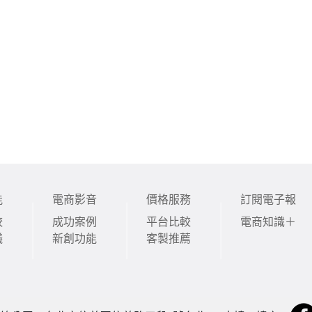
能
電商影音
價格服務
訂閱電子報
較
成功案例
平台比較
電商知識＋
議
新創功能
客製推薦