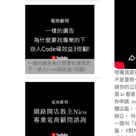
一樣的廣告為什麼要找專業的
下，崁入Code碼效益3倍翻!
哈囉我是
不是要想
請你的公司
是.kr
你申請 .
體店面，
辦公， 
一個叫「
腦， P