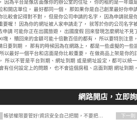
， 因為平台是像店面像你的辦公室的住址， 你的租約是一年還是
位和開店單位， 最好都同一個， 那如果你是自己創業最好你申請
你比較會記得對不對， 但是你公司申請的名字， 因為申請就是你
重要喔！ 因為你的網址被人家申請走了， 就等於你的公司名字被
去申請 可能你正在出國旅遊， 出國度假 回來發現怎麼網址不見
000塊， 贖回來的金額可能十倍數百倍的都有， 所以要特別注意
請日要到期 ， 那有的時候因為在網路上， 都是一些虛擬的一些
 所以最好一個平台和店面是你比較重要， 在做商品上架是你的
， 所以不管是平台到期、網址到期 或是網址設定，都可以統
不會有任何設定上的問題， 也不會這個房租、店面到期 網址到期
帳號權限要管好!資訊安全自己把關，不要把後
下一則
人侵入喔!
做官網!