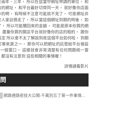
兩年、三年， 所以在這當中網址申請的單位， 和
的網址， 和平台最好切齊同一天， 就好像你店面
的啊， 有時候不注意可能就不見了， 可是網址非
人家註冊走了， 所以當這個網址到期的時後， 如
了， 所以可能贖回來的金額， 可能是原本你買的網
， 盡量你買的開店平台就好像你的店的租約， 跟你
設定 所以會不太了解說到底這個平台如何啦， 到期
訂單來源之一， 那你可以把網址的託管給平台做設
一一個窗口， 這樣就會非常清楚有任何問題統一窗
，都沒有注意到 這些相關的事情喔！
詳情請看影片
網路通路密技大公開-千萬別忘了第一件事情要