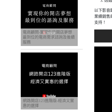
透
以下影音
業績銷售
支持！
電商顧問-實現你的開店夢想
最到位的電商需求諮詢及後續
服務
網路開店123進階版-經濟又實
惠的選擇