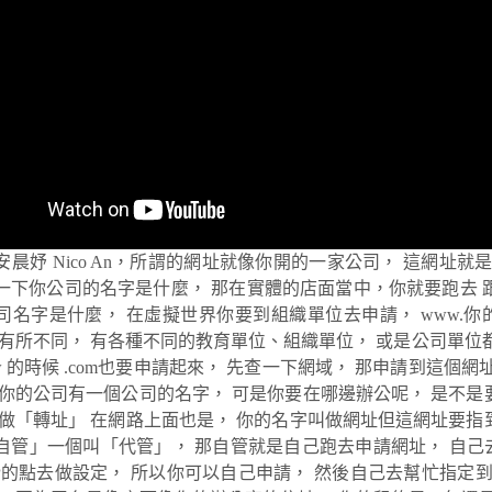
安晨妤 Nico An，所謂的網址就像你開的一家公司， 這網址
一下你公司的名字是什麼， 那在實體的店面當中，你就要跑去 
名字是什麼， 在虛擬世界你要到組織單位去申請， www.你的名字.co
 都會有所不同， 有各種不同的教育單位、組織單位， 或是公司單
tw 的時候 .com也要申請起來， 先查一下網域， 那申請到這
 你的公司有一個公司的名字， 可是你要在哪邊辦公呢， 是不是
叫做「轉址」 在網路上面也是， 你的名字叫做網址但這網址要指
自管」一個叫「代管」， 那自管就是自己跑去申請網址， 自己去
對P的點去做設定， 所以你可以自己申請， 然後自己去幫忙指定