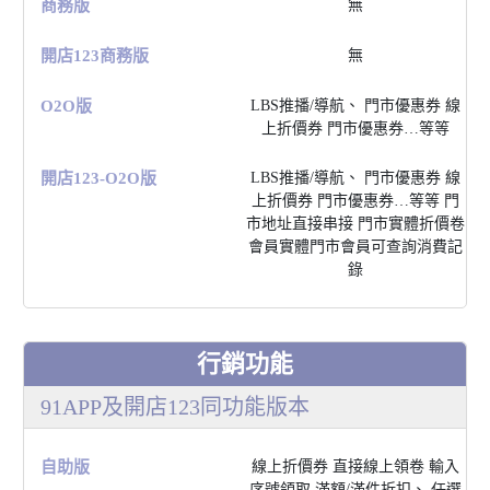
商務版
無
開店123商務版
無
O2O版
LBS推播/導航、 ⾨市優惠券 線
上折價券 ⾨市優惠券…等等
開店123-O2O版
LBS推播/導航、 ⾨市優惠券 線
上折價券 ⾨市優惠券…等等 ⾨
市地址直接串接 ⾨市實體折價卷
會員實體⾨市會員可查詢消費記
錄
⾏銷功能
91APP及開店123同功能版本
⾃助版
線上折價券 直接線上領卷 輸入
序號領取 滿額/滿件折扣、 任選