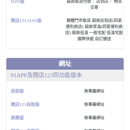
O2O版
超商取貨付款： 店到店、 物流
交寄
開店123-O2O版
實體⾨市取貨 超商店到店(四家
便利商店) 超商常溫(四家便利商
店) 超商低溫 ⼀般宅配 低溫宅配
國際快遞 ⾃訂運送
網址
91APP及開店123同功能版本
⾃助版
無專屬網址
開店123⾃助版
無專屬網址
商務版
無專屬網址