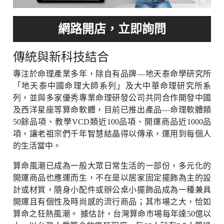
傳統與新科技結合
專注於命理產業多年，除自有品牌—地天泰命學研究所
「地天泰中國命理大師系列」及大中華命理研究所系
列，並與多家優秀專業命理研發公司共同合作開發中國
及西洋星座等算命軟體，目前已推出產品—命理軟體類
50餘品項、教學VCD類近100品項、開運商品近1000品
項，讓老祖宗們千年智慧結晶得以傳承，運用到每個人
的生活當中。
算命風潮已成為一般大眾日常生活的一部份，多元化的
開運商品也應運而生，不在是以居家固定擺飾為主的設
計或材質，隨身小配件或辦公桌小擺飾品成為一種兼具
開運且有個性及時尚感的流行商品；其市場之大，恰如
算命之狂熱風潮。 據估計，台灣算命市場每年達50億以