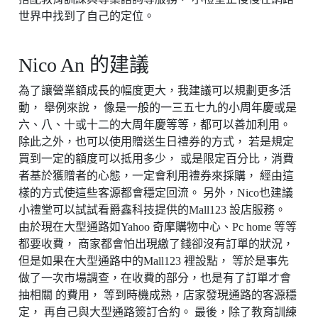
世界中找到了自己的定位。
Nico An 的建議
為了讓營業額成長的幅度更大，我建議可以規劃更多活
動， 舉例來說， 像是一般的一三五七九的小周年慶或是
六、八、十或十二的大周年慶等等，都可以善加利用。
除此之外，也可以使用贈送生日禮券的方式， 若是規定
買到一定的額度可以抵用多少， 或是限定百分比，消費
者基於獲贈者的心態，一定會利用禮券來採購， 經由這
樣的方式使這些客源都會穩定回流。 另外，Nico也建議
小禮堂可以試試看爵鑫科技提供的Mall123 設店服務。
由於現在大型通路如Yahoo 奇摩購物中心、Pc home 等等
都要收費， 商家都會怕出現繳了錢卻沒有訂單的狀況，
但是如果在大型通路中的Mall123 裡設點， 等於是事先
做了一次市場調查，在收費的部分，也是有了訂單才會
抽相關 的費用， 等到時機成熟，店家發現通路的客源穩
定， 再自己與大型通路簽訂合約。 最後，除了教育訓練