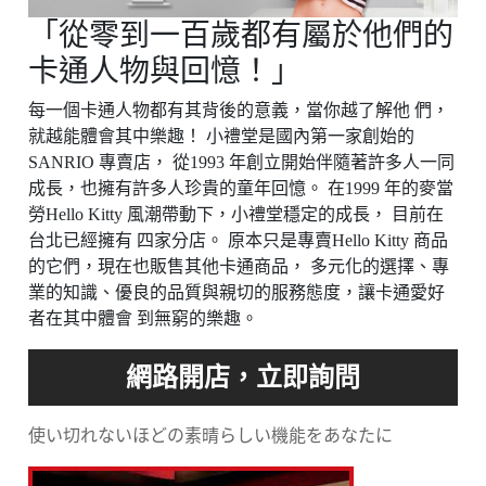
「從零到一百歲都有屬於他們的
卡通人物與回憶！」
每一個卡通人物都有其背後的意義，當你越了解他 們，
就越能體會其中樂趣！ 小禮堂是國內第一家創始的
SANRIO 專賣店， 從1993 年創立開始伴隨著許多人一同
成長，也擁有許多人珍貴的童年回憶。 在1999 年的麥當
勞Hello Kitty 風潮帶動下，小禮堂穩定的成長， 目前在
台北已經擁有 四家分店。 原本只是專賣Hello Kitty 商品
的它們，現在也販售其他卡通商品， 多元化的選擇、專
業的知識、優良的品質與親切的服務態度，讓卡通愛好
者在其中體會 到無窮的樂趣。
使い切れないほどの素晴らしい機能をあなたに