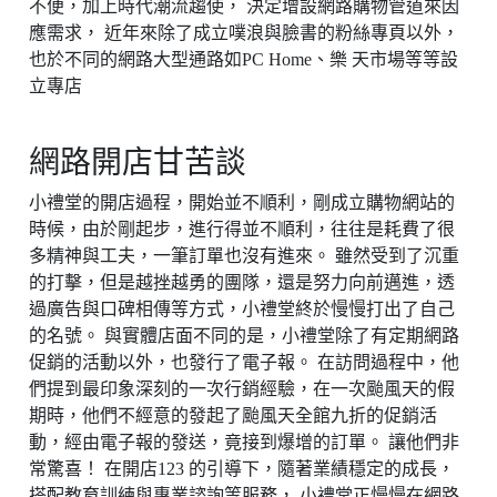
不便，加上時代潮流趨使， 決定增設網路購物管道來因
應需求， 近年來除了成立噗浪與臉書的粉絲專頁以外，
也於不同的網路大型通路如PC Home、樂 天市場等等設
立專店
網路開店甘苦談
小禮堂的開店過程，開始並不順利，剛成立購物網站的
時候，由於剛起步，進行得並不順利，往往是耗費了很
多精神與工夫，一筆訂單也沒有進來。 雖然受到了沉重
的打擊，但是越挫越勇的團隊，還是努力向前邁進，透
過廣告與口碑相傳等方式，小禮堂終於慢慢打出了自己
的名號。 與實體店面不同的是，小禮堂除了有定期網路
促銷的活動以外，也發行了電子報。 在訪問過程中，他
們提到最印象深刻的一次行銷經驗，在一次颱風天的假
期時，他們不經意的發起了颱風天全館九折的促銷活
動，經由電子報的發送，竟接到爆增的訂單。 讓他們非
常驚喜！ 在開店123 的引導下，隨著業績穩定的成長，
搭配教育訓練與專業諮詢等服務， 小禮堂正慢慢在網路