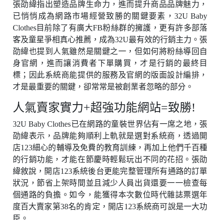
張劭緯指出塑造品牌生命力，進而提升商品品牌魅力，
已悄悄成為網路市場經營致勝的關鍵要素，32U Baby
Clothes目前除了有廣大FB粉絲群的擁護，更有許多部落
客及童星爭相真心推薦，成為32U最有效的行銷主力。張
劭緯也提到人氣雖然是關鍵之一，但如何將粉絲導回自
身官網，進而讓消費者下單購買，才是行銷的最終目
標；因此系統商能提供的服務及官網的版面設計編排，
才是最重要的關鍵，卻常常是被創業者忽略的部分。
人氣賣家實力+超強功能網站=致勝!
32U Baby Clothes已在網路的童裝世界佔有一席之地，張
劭緯表示，品牌能夠順利上軌就是選對系統商，透過開
店123細心的輔導及免費的教育訓練，再加上他們千百種
的行銷功能，才能在節慶時輕鬆玩出不同的花招。張劭
緯敘說，開店123系統後台更能完整管理所有通路的訂單
狀況，節省上架時間並且減少人員出貨還要一一檢查每
個通路的負擔。如今，能獲得本次數位時代雜誌票選年
度百大賣家第38名的肯定，開店123系統商可說是一大功
臣。