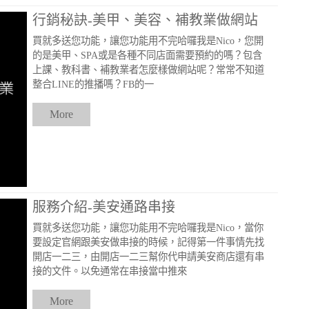
行銷秘訣-美甲、美容、補教業做網站
買就多送您功能，讓您功能用不完哈囉我是Nico，您開
的是美甲、SPA或是各種不同店面需要預約的嗎？包含
上課、教科書、補教業者怎麼樣做網站呢？常常不知道
整合LINE的推播嗎？FB的一
More
服務介紹-美安通路串接
買就多送您功能，讓您功能用不完哈囉我是Nico，當你
要設定官網跟美安做串接的時候，記得第一件事情先找
開店一二三，由開店一二三幫你代申請美安商店還有串
接的文件。以免通常在串接當中推來
More