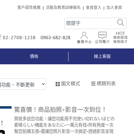
客戶感性推薦
活動及教育訓練報名
會員登入
加入會員
02-2708-1238
0963-682-828
會員中心
公司簡介
價格
線上客服
標題列表
圖文模式
驚喜價！商品拍照+影音一次到位！
買就多送您功能，讓您功能用不完使い切れないほどの
素晴らしい機能をあなたに•一萬元有找•所有角度一次
幫您拍攝五張•還讓您照片影音一次搞定•透過影音呈現