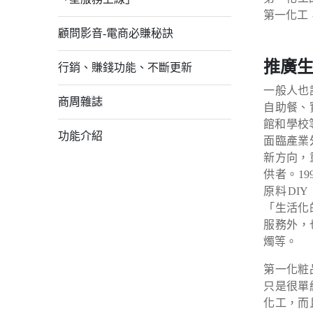
第一化工
顧問影音-電商必賺秘訣
推廣生
行銷、賺錢功能、不斷更新
一般人也
商周雜誌
自助餐、
館和學校
功能介紹
面臨產業
新方向，
供者。1
原料DI
「生活化
服務外，
燭等。
第一化粧
只是很單
化工，而