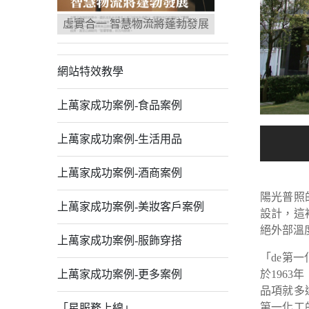
虛實合一 智慧物流將蓬勃發展
網站特效教學
上萬家成功案例-食品案例
上萬家成功案例-生活用品
上萬家成功案例-酒商案例
陽光普照
上萬家成功案例-美妝客戶案例
設計，這
絕外部溫
上萬家成功案例-服飾穿搭
「de第
上萬家成功案例-更多案例
於196
品項就多
第一化工
「星服務上線」