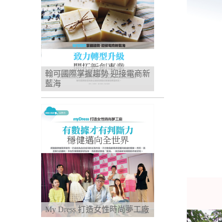
翰可國際掌握趨勢 迎接電商新
藍海
My Dress 打造女性時尚夢工廠