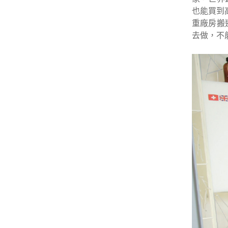
也能買到
重廠房搬
去做，不