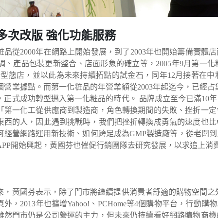
多次改版 強化功能服務
粧品從2000年在網路上開始發展，到了2003年也開始籌備實體
o定調、產品包裝更新整合、店面形象的確立等，2005年9月第
新型態店，並以此為未來持續拓點的試金石，同年12月接著在
4個營業據點。而第一化粧品的年營業額從2003年起迄今，已經占
，正式成功轉型邁入第一化粧品的時代。 品牌成立至今已滿10
「第一化工從供應商到製造商，角色轉換期間的失敗、挫折一定
東西的人，因此遇到挑戰時，我們把挫折轉換成勇氣的速度也比
何經營網路運用新技術、如何跨足成為GMP製造廠等，從老闆
APP開始興起，黃國芬也催促行銷團隊去研究發展，以求追上消
來，黃國芬表示，除了門市將繼續提供消費者舒適的購物空間之
外，2013年也擴增Yahoo!、PCHome等4個購物平台，行
雖然門市仍是公司營運的主力，但未來仍持續看好網路購物商機