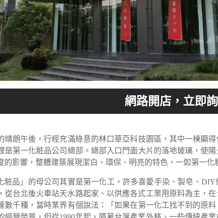
的晴朗午後，行經充滿綠意的林口華亞科技園區，其中一棟顯得
裡是第一化粧品公司總部。總部入口門面大片的落地玻璃，使陽
度的影響，整體建築展現潔白、環保、明亮的特色，一如第一化
一化粧品」的母公司其實是第一化工，許多喜愛手染、製皂、DI
3年，從台北後火車站天水路起家、以供應各式工業用原料為主，
達數千種，當時業界有個說法：「如果在第一化工找不到的原料
的經營榮景，但從1990年起，隨著台灣產業外移、一些傳統產