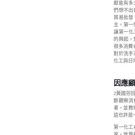
獻能有多
們想不出
貿易批發
主，第一
讓第一化
的興起，
很多消費
對於洗手
化工與日
因應顧
2黃國芬
斷觀察消
者，並教
這也許是
第一化工
家，世界