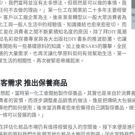
少，我們當時並沒有太多想法，但既然是可以做的事情，我
任何不去做的理由。」第一化工在開業前二十多年主要經營
，客戶以工廠企業為主，後來漸漸轉型以一般大眾消費者為
化工與一般人生活中的經驗值、知識連結也愈來愈密切。 而
工能在消費者之間不斷累積知名度的原因，除了拜DIY風潮
知名彩妝保養專家與各大出版社DIY書系的推波助瀾，也讓
者開始有一些基礎原料的知識，加上後來SARS的襲擊，全民
液的大量需求，也再次讓化學原料如何有效幫助生活、第一
常生活的相關性，再次被緊密串連起來。
客需求 推出保養商品
回想起，當時第一化工會開始製作保養品，其實也是來自於消費者
費者的習慣，而逐步調整產品銷售的做法，像是把傳統大包裝
導他們如何使用；後來當消費者愈來愈懶得自己調製保養品，總
一條可以發展的路。」
在評估化粧品市場仍有值得經營投入的空間後，接下來便是進
最新的原料我們也能跟其他化粧品大廠同步取得，因此當時我們