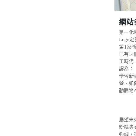
網站
第一化
Log
第1家
已有1
工時代
認為：
學習新
營、如
動購物
展望未
粉絲專頁
強調，