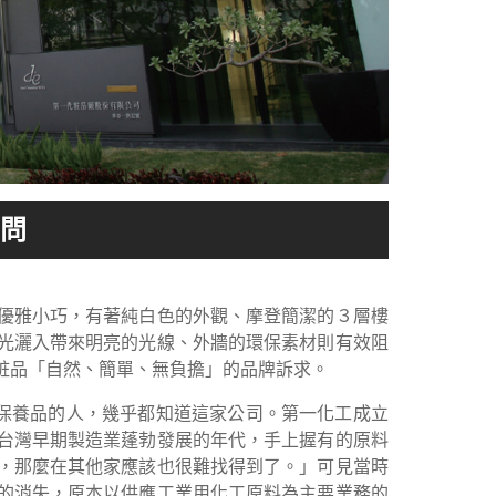
優雅小巧，有著純白色的外觀、摩登簡潔的３層樓
光灑入帶來明亮的光線、外牆的環保素材則有效阻
粧品「自然、簡單、無負擔」的品牌訴求。
Y保養品的人，幾乎都知道這家公司。第一化工成立
在台灣早期製造業蓬勃發展的年代，手上握有的原料
，那麼在其他家應該也很難找得到了。」可見當時
業的消失，原本以供應工業用化工原料為主要業務的