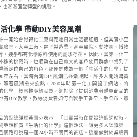
，也漸漸面臨轉型的挑戰。
活化學 帶動DIY美容風潮
許一開始會覺得化工原料距離日常生活很遙遠，但其實小至
實驗室，大至工廠、電子製造業，甚至醫院、動物園、博物
等，幾乎都有化學原料使用的需求存在。 因此，當第一化工
外移的挑戰時，也順勢在自己龐大的客戶使用群像中找到了
重新定位自己的角色，那便是成為一個「生活化的化學」提
996年左右，當時台灣DIY風潮已逐漸興起，許多人開始購買
Y，隨著風潮愈來愈熱，2000年時第一化工開設了網站，將
的化學」概念推廣給民眾，網站除了提供消費者購買商品的
也有DIY教學，教導消費者如何自製手工香皂、手染布、蠟
品的副總經理黃國芬表示：「其實當時在開設這個網站時，
純地想推廣『生活化的化學』這個想法，讓更多人認識第一
且網路可說是一個24小時不關門的商店。這麼做對於業績貢