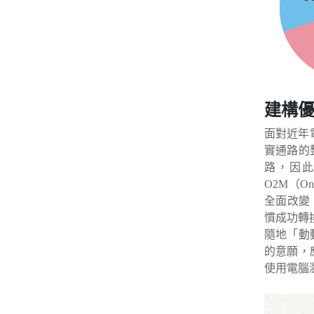
建構優
面對近年電
實通路的
路，因此
O2M（O
全面改變
慣成功轉
隨地「動
的意願，
使用電腦