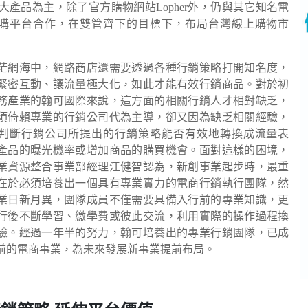
三大產品為主，除了官方購物網站Lopher外，仍與其它知名電
購平台合作，在雙管齊下的目標下，布局台灣線上購物市
茫網海中，網路商店還需要透過各種行銷策略打開知名度，
緊密互動、讓流量極大化，如此才能有效行銷商品。對於初
務產業的翰可國際來說，這方面的相關行銷人才相對缺乏，
須倚賴專業的行銷公司代為主導，卻又因為缺乏相關經驗，
判斷行銷公司所提出的行銷策略能否有效地轉換成流量表
產品的曝光機率或增加商品的購買機會。面對這樣的困境，
業資源整合事業部經理江健智認為，新創事業起步時，最重
在於必須培養出一個具有專業實力的電商行銷執行團隊，然
業日新月異，團隊成員不僅需要具備入行前的專業知識，更
行後不斷學習、繳學費或彼此交流，利用實際的操作過程換
驗。經過一年半的努力，翰可培養出的專業行銷團隊，已成
前的電商事業，為未來發展新事業提前布局。