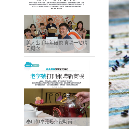
美人出手年年破億 實現一站購
足概念
泰山御奉讓喝茶變時尚