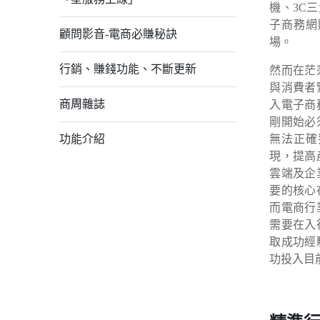
機、3C
子商務網
顧問影音-電商必賺秘訣
場。
行銷、賺錢功能、不斷更新
然而在茫
與消費者
商周雜誌
入電子商
剛開始必
無法正確
功能介紹
現，提高
雲端及企
要的核心
而電商行
需要在入
取成功經
功投入目