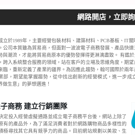
成立於1989年，主要經營包裝材料、建築材料、PCB基板、I
。公司本質雖為貿易商，但面對一波波電子商務發展、產品快速
勢與潮流，才能將貿易商原本的優勢發揮得更淋漓盡致。 有鑑於此
，跨入系統整合服務的領域，站在客戶的立場及思維角度，期望
來臨，重新定義了產業的疆界。為因應此趨勢，翰可國際於兩年
業部，期望能掌握趨勢，從中找出創新的經營模式，進一步成
界做生意」的夢想邁進！
子商務 建立行銷團隊
決定投入經營虛擬通路並成立電子商務平台後，網站上除了
原有的產品外，為了滿足消費者對於網路購物商品多樣性的
積極尋找其它具有競爭力的商品。目前網站規劃以美妝、生