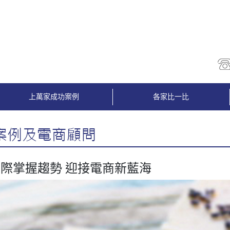
上萬家成功案例
各家比一比
際掌握趨勢 迎接電商新藍海