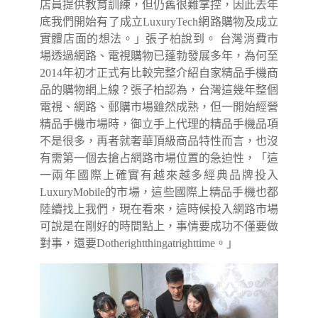
店員提供教育訓練，但仍舊很難掌控，因此去年
底我們開始有了成立LuxuryTech網路購物及成立
實體店面的想法。」張子柏說到。 台灣消費市
場透過網路、電視購物已蓬勃發展多年，為何至
2014年初才正式有比較完整介紹自家精品手機商
品的購物網上線？張子柏認為，台灣這幾年整個
電視、網路、郵購市場雖然成熟，但一開始經營
精品手機市場時，御立手上代理的精品手機品項
不是很多，再者就奢華頂級商品特性而言，也沒
有需第一個去搶占網路市場位置的急迫性，「這
一兩年國際上確實有越來越多經典品牌投入
LuxuryMobile的市場，這些國際上精品手機也都
陸續找上我們，現在看來，這時候投入網路市場
可說是在剛好的時間點上，事情要成功不僅要做
對事，還要Dotherightthingatrighttime。」