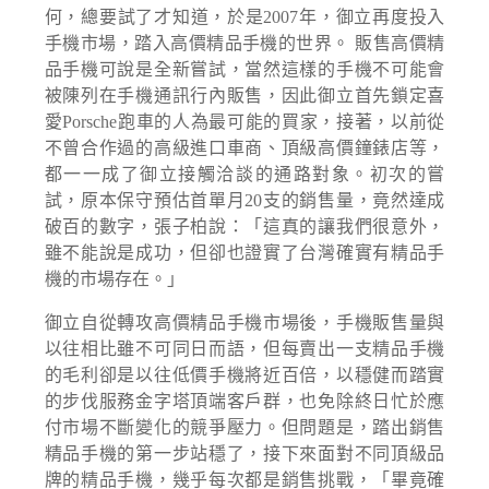
何，總要試了才知道，於是2007年，御立再度投入
手機市場，踏入高價精品手機的世界。 販售高價精
品手機可說是全新嘗試，當然這樣的手機不可能會
被陳列在手機通訊行內販售，因此御立首先鎖定喜
愛Porsche跑車的人為最可能的買家，接著，以前從
不曾合作過的高級進口車商、頂級高價鐘錶店等，
都一一成了御立接觸洽談的通路對象。初次的嘗
試，原本保守預估首單月20支的銷售量，竟然達成
破百的數字，張子柏說：「這真的讓我們很意外，
雖不能說是成功，但卻也證實了台灣確實有精品手
機的市場存在。」
御立自從轉攻高價精品手機市場後，手機販售量與
以往相比雖不可同日而語，但每賣出一支精品手機
的毛利卻是以往低價手機將近百倍，以穩健而踏實
的步伐服務金字塔頂端客戶群，也免除終日忙於應
付市場不斷變化的競爭壓力。但問題是，踏出銷售
精品手機的第一步站穩了，接下來面對不同頂級品
牌的精品手機，幾乎每次都是銷售挑戰，「畢竟確