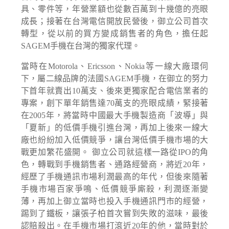
具、零件等，年營業額也從數百萬到十幾億的亮眼
成長；接著在台灣電信開放民營後，御立公司首次
轉型，從以前的買方變成銷售者的角色，擔任起
SAGEM手機在台灣的獨家代理。
當時在Motorola、Ericsson、Nokia等一線大廠環伺
下，屬二線品牌的法國SAGEM手機，在御立的努力
下首年就賣出10萬支、後來更獨家配合電信業者的
專案，創下單年銷售達70萬支的亮眼成績，緊接著
在2005年，將當時中國最大手機製造商「波導」與
「夏新」的低價手機引進台灣，再加上後來一線大
廠也紛紛加入低價競爭，讓台灣低價手機市場的大
戰更加繁花盛開。 御立公司就這樣一路從IPO的角
色，轉戰到手機銷售者、通路經營商，將近20年，
經歷了手機通訊市場利潤最高的年代，但後來隨著
手機市場百家爭鳴、低價競爭廝殺，利潤逐漸變
薄，再加上御立當時也投入手機通訊門市的經營，
踢到了鐵板，讓張子柏首次嘗到失敗的滋味，最後
認賠殺出。在手機市場打滾近20年的他，當時對於