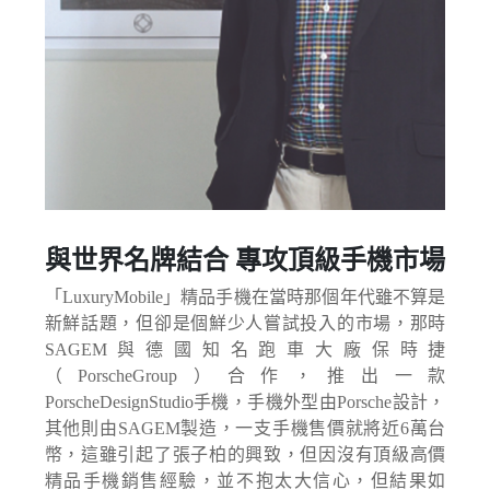
與世界名牌結合 專攻頂級手機市場
「LuxuryMobile」精品手機在當時那個年代雖不算是
新鮮話題，但卻是個鮮少人嘗試投入的市場，那時
SAGEM與德國知名跑車大廠保時捷
（PorscheGroup）合作，推出一款
PorscheDesignStudio手機，手機外型由Porsche設計，
其他則由SAGEM製造，一支手機售價就將近6萬台
幣，這雖引起了張子柏的興致，但因沒有頂級高價
精品手機銷售經驗，並不抱太大信心，但結果如