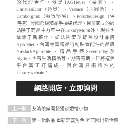
的代理合作，像是TAGHeuer（豪雅）、
ChristianDior（迪奧）、Versace（凡賽斯）、
Lamborghini（藍寶堅尼）、PorscheDesign（保
時捷）等國際級精品手機總代理。目前御立的網
站除了商品主力集中在LuxuryMobil外，現在也
增添了新夥伴，如法國奢華背蓋設計品牌
ByAtelier、台灣專營精品行動裝置配件的品牌
NavJackAphrodite、精品手錶Sevenfriday及
Slyde，也有生活精品等，期待有朝一日將這個
平台真正打造成一個台灣具指標性的
Luxurywebsite。
上一則
友渝茶鋪開發獨家婚禮小物
下一則
第一化妝品 重新定義角色 老店闖出新活路