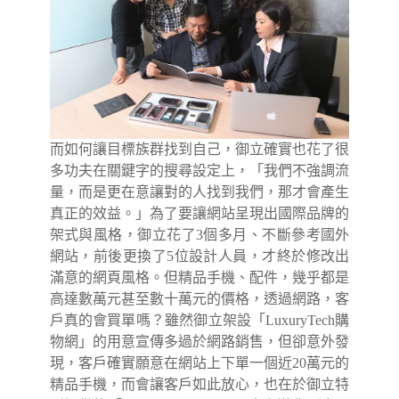
而如何讓目標族群找到自己，御立確實也花了很
多功夫在關鍵字的搜尋設定上，「我們不強調流
量，而是更在意讓對的人找到我們，那才會產生
真正的效益。」為了要讓網站呈現出國際品牌的
架式與風格，御立花了3個多月、不斷參考國外
網站，前後更換了5位設計人員，才終於修改出
滿意的網頁風格。但精品手機、配件，幾乎都是
高達數萬元甚至數十萬元的價格，透過網路，客
戶真的會買單嗎？雖然御立架設「LuxuryTech購
物網」的用意宣傳多過於網路銷售，但卻意外發
現，客戶確實願意在網站上下單一個近20萬元的
精品手機，而會讓客戶如此放心，也在於御立特