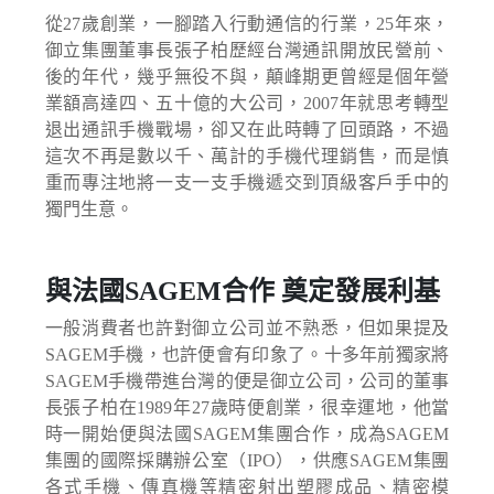
從27歲創業，一腳踏入行動通信的行業，25年來，
御立集團董事長張子柏歷經台灣通訊開放民營前、
後的年代，幾乎無役不與，顛峰期更曾經是個年營
業額高達四、五十億的大公司，2007年就思考轉型
退出通訊手機戰場，卻又在此時轉了回頭路，不過
這次不再是數以千、萬計的手機代理銷售，而是慎
重而專注地將一支一支手機遞交到頂級客戶手中的
獨門生意。
與法國SAGEM合作 奠定發展利基
一般消費者也許對御立公司並不熟悉，但如果提及
SAGEM手機，也許便會有印象了。十多年前獨家將
SAGEM手機帶進台灣的便是御立公司，公司的董事
長張子柏在1989年27歲時便創業，很幸運地，他當
時一開始便與法國SAGEM集團合作，成為SAGEM
集團的國際採購辦公室（IPO），供應SAGEM集團
各式手機、傳真機等精密射出塑膠成品、精密模