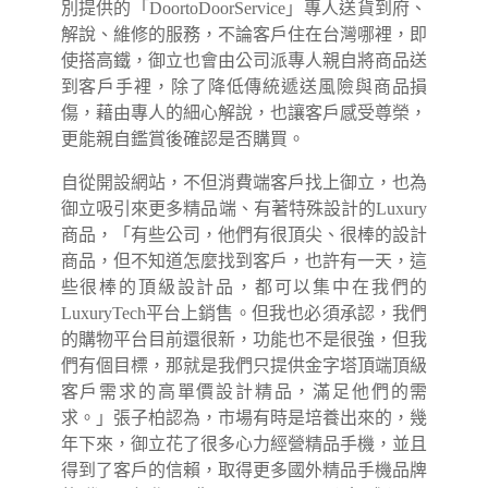
別提供的「DoortoDoorService」專人送貨到府、
解說、維修的服務，不論客戶住在台灣哪裡，即
使搭高鐵，御立也會由公司派專人親自將商品送
到客戶手裡，除了降低傳統遞送風險與商品損
傷，藉由專人的細心解說，也讓客戶感受尊榮，
更能親自鑑賞後確認是否購買。
自從開設網站，不但消費端客戶找上御立，也為
御立吸引來更多精品端、有著特殊設計的Luxury
商品，「有些公司，他們有很頂尖、很棒的設計
商品，但不知道怎麼找到客戶，也許有一天，這
些很棒的頂級設計品，都可以集中在我們的
LuxuryTech平台上銷售。但我也必須承認，我們
的購物平台目前還很新，功能也不是很強，但我
們有個目標，那就是我們只提供金字塔頂端頂級
客戶需求的高單價設計精品，滿足他們的需
求。」張子柏認為，市場有時是培養出來的，幾
年下來，御立花了很多心力經營精品手機，並且
得到了客戶的信賴，取得更多國外精品手機品牌