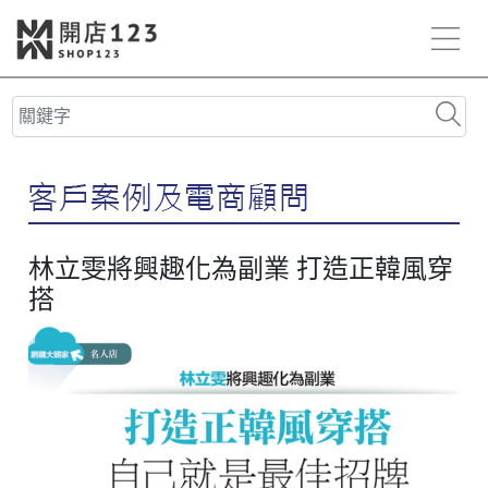
林立雯將興趣化為副業 打造正韓風穿
搭