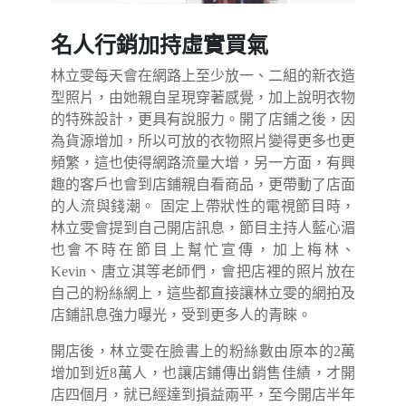
名人行銷加持虛實買氣
林立雯每天會在網路上至少放一、二組的新衣造
型照片，由她親自呈現穿著感覺，加上說明衣物
的特殊設計，更具有說服力。開了店鋪之後，因
為貨源增加，所以可放的衣物照片變得更多也更
頻繁，這也使得網路流量大增，另一方面，有興
趣的客戶也會到店鋪親自看商品，更帶動了店面
的人流與錢潮。 固定上帶狀性的電視節目時，
林立雯會提到自己開店訊息，節目主持人藍心湄
也會不時在節目上幫忙宣傳，加上梅林、
Kevin、唐立淇等老師們，會把店裡的照片放在
自己的粉絲網上，這些都直接讓林立雯的網拍及
店鋪訊息強力曝光，受到更多人的青睞。
開店後，林立雯在臉書上的粉絲數由原本的2萬
增加到近8萬人，也讓店鋪傳出銷售佳績，才開
店四個月，就已經達到損益兩平，至今開店半年