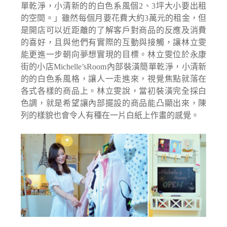
單乾淨，小清新的的白色系風個2、3坪大小要出租
的空間。」雖然每個月要花費大約3萬元的租金，但
是開店可以近距離的了解客戶對商品的反應及消費
的喜好，且與他們有實際的互動與接觸，讓林立雯
能更進一步朝向夢想實現的目標。林立雯位於永康
街的小店Michelle’sRoom內部裝潢簡單乾淨，小清新
的的白色系風格，讓人一走進來，視覺焦點就落在
各式各樣的商品上。林立雯說，當初裝潢完全採白
色調，就是希望讓內部擺設的商品能凸顯出來，陳
列的樣貌也會令人有種在一片白紙上作畫的感覺。