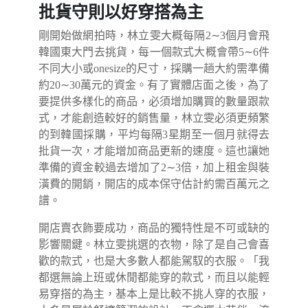
批貨守則以好穿搭為主
剛開始做網拍時，林立雯大概每隔2∼3個月會飛
韓國東大門去挑貨，每一個款式大概會帶5∼6件
不同大小或onesize的尺寸，採購一趟大約需準備
約20∼30萬元的資金。有了實體店面之後，為了
要提供多樣化的商品，必須增加購買的數量跟款
式，才能創造較好的銷售量，林立雯必須更頻繁
的到韓國採購，平均每隔3星期至一個月就得去
批貨一次，才能增加商品更新的速度。這也讓她
準備的資金較過去增加了2∼3倍，加上租金與裝
潢費的開銷，開店的成本保守估計約需百萬元之
譜。
開店賣衣飾要成功，商品的獨特性是不可或缺的
影響關鍵。林立雯挑選的衣物，除了是自己會喜
歡的款式，也是大多數人都能駕馭的衣服。「我
都選無論上班或休閒都能穿的款式，而且以能輕
易穿搭的為主，基本上是比較不挑人穿的衣服，