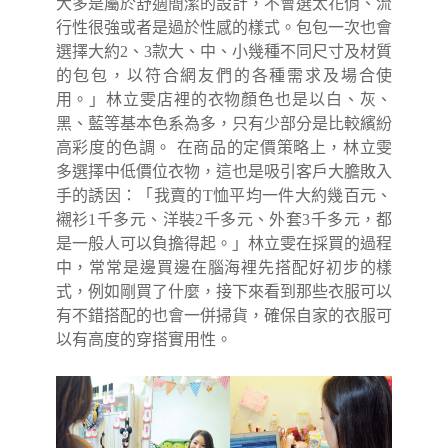
大多是屬於舒適簡潔的設計，不會選太花俏、流
行性很強或者是過於性感的樣式。包包一次也會
選擇大約2、3款大、中、小幾種不同尺寸及材質
的包包，以符合網友們的各種需求及場合使
用。」林立雯店裡的衣物顏色也是以白、灰、
黑、藍等基本色系為多，只有少部分是比較繽紛
高彩度的色調。 在商品的定價策略上，林立雯
多選擇中低價位衣物，這也是吸引客戶大膽敗入
手的誘因：「我賣的T恤平均一件大約幾百元、
襯衫1千多元、洋裝2千多元、外套3千多元，都
是一般人可以負擔得起。」林立雯在採買的過程
中，常常是邊買邊在腦海裡先搭配好初步的樣
式，例如剛買了什麼，接下來看到那些衣服可以
有不錯搭配的也會一併掃貨，確保自家的衣服可
以有高度的穿搭實用性。