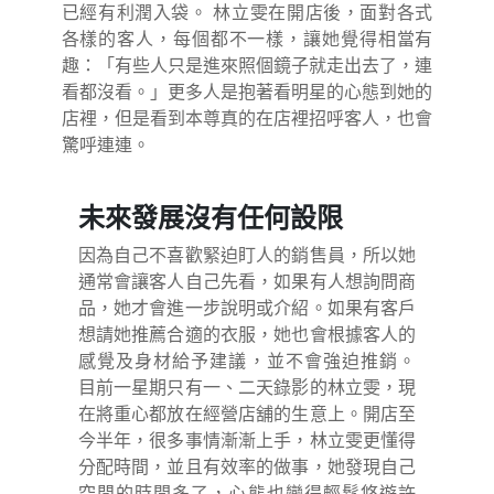
已經有利潤入袋。 林立雯在開店後，面對各式
各樣的客人，每個都不一樣，讓她覺得相當有
趣：「有些人只是進來照個鏡子就走出去了，連
看都沒看。」更多人是抱著看明星的心態到她的
店裡，但是看到本尊真的在店裡招呼客人，也會
驚呼連連。
未來發展沒有任何設限
因為自己不喜歡緊迫盯人的銷售員，所以她
通常會讓客人自己先看，如果有人想詢問商
品，她才會進一步說明或介紹。如果有客戶
想請她推薦合適的衣服，她也會根據客人的
感覺及身材給予建議，並不會強迫推銷。
目前一星期只有一、二天錄影的林立雯，現
在將重心都放在經營店舖的生意上。開店至
今半年，很多事情漸漸上手，林立雯更懂得
分配時間，並且有效率的做事，她發現自己
空閒的時間多了，心態也變得輕鬆悠遊許