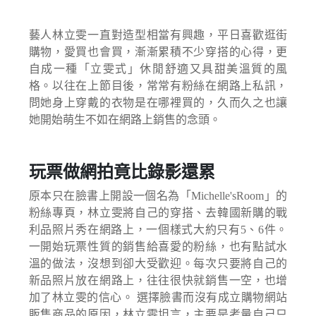
藝人林立雯一直對造型相當有興趣，平日喜歡逛街
購物，愛買也會買，漸漸累積不少穿搭的心得，更
自成一種「立雯式」休閒舒適又具甜美溫質的風
格。以往在上節目後，常常有粉絲在網路上私訊，
問她身上穿戴的衣物是在哪裡買的，久而久之也讓
她開始萌生不如在網路上銷售的念頭。
玩票做網拍竟比錄影還累
原本只在臉書上開設一個名為「Michelle'sRoom」的
粉絲專頁，林立雯將自己的穿搭、去韓國新購的戰
利品照片秀在網路上，一個樣式大約只有5、6件。
一開始玩票性質的銷售給喜愛的粉絲，也有點試水
溫的做法，沒想到卻大受歡迎。每次只要將自己的
新品照片放在網路上，往往很快就銷售一空，也增
加了林立雯的信心。 選擇臉書而沒有成立購物網站
販售商品的原因，林立雯坦言，主要是考量自己只