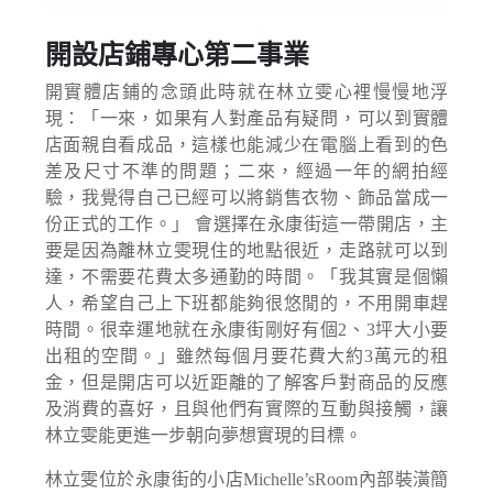
開設店鋪專心第二事業
開實體店鋪的念頭此時就在林立雯心裡慢慢地浮
現：「一來，如果有人對產品有疑問，可以到實體
店面親自看成品，這樣也能減少在電腦上看到的色
差及尺寸不準的問題；二來，經過一年的網拍經
驗，我覺得自己已經可以將銷售衣物、飾品當成一
份正式的工作。」 會選擇在永康街這一帶開店，主
要是因為離林立雯現住的地點很近，走路就可以到
達，不需要花費太多通勤的時間。「我其實是個懶
人，希望自己上下班都能夠很悠閒的，不用開車趕
時間。很幸運地就在永康街剛好有個2、3坪大小要
出租的空間。」雖然每個月要花費大約3萬元的租
金，但是開店可以近距離的了解客戶對商品的反應
及消費的喜好，且與他們有實際的互動與接觸，讓
林立雯能更進一步朝向夢想實現的目標。
林立雯位於永康街的小店Michelle’sRoom內部裝潢簡