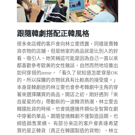
跟隨韓劇搭配正韓風格
很多來店裡的客戶會向林立雯透露，同樣是賣韓
貨衣物的店鋪，但是她家的商品就是比別人的好
看、吸引人。她笑稱這可能是因為自己一直以來
都喜歡參考歐美的女性雜誌，自然而然地培養出
如何穿搭的sense，「看久了就知道怎麼穿是OK
的，所以採購的衣物就具有比較高的接受度。」
本身是韓劇迷的林立雯也會參考韓劇中主角的穿
著來選擇購買的商品。開店之初，剛好遇到「來
自星星的你」帶動新的一波韓流熱潮，林立雯去
韓國批貨的時候，也會挑選幾件類似全智賢在劇
中穿著的單品。跟隨發燒韓劇不僅製造話題，也
締造銷售業績。 有部分來店的客戶會表達希望
買的是正韓貨（真正在韓國製造的貨物），林立