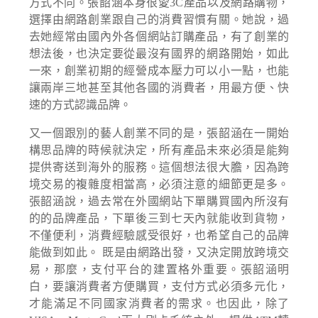
方式不同。張韶涵本身很愛3C產品以及網路購物，
選擇由網路創業跟自己的消費習慣有關。她說，過
去她經常由國內外各個網站訂購產品，有了創業的
想法後，也決定要從最沒有國界的網路開始，如此
一來，創業初期的經營成本壓力可以小一點，也能
讓兩岸三地甚至其他各國的消費者，用最方便、快
速的方式認識品牌。
又一個跟別的藝人創業不同的是，張韶涵在一開始
構思品牌的時候就決定，所有產品未來必須是能夠
提供寄送到海外的服務。這個想法很大膽，因為跨
境交易的複雜度相當高，必須注意的細節更是多。
張韶涵說，過去常在外國網站下單購買國內所沒有
的的品牌產品，下單後三到七天內就能收到貨物，
不僅便利，消費經驗感受很好，也希望自己的品牌
能做到如此。 既是由網路出發，又決定開放跨境交
易，那麼，支付平台的建置格外重要。張韶涵明
白，要讓消費者方便購買，支付方式必須多元化，
才能滿足不同國家消費者的需求。也因此，除了