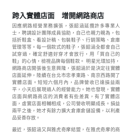
跨入實體店面 增開網路商店
因應網路經營業務擴張，張韶涵延攬許多專業人
士，聘請設計團隊成員協助，自己也親力親為，包
括折鞋盒、看設計稿、包裝鞋子、行銷策略、倉庫
管理等等。每一個款式的鞋子，張韶涵全都會自己
試穿過，確定舒適好穿才會放行，用「買自己的
鞋」的心情，檢視品牌每個鞋款。 明星光環加持，
網路商店開張後生意興隆，張韶涵於是決定往實體
店面延伸，陸續在台北市忠孝東路、南京西路開了
實體店面。短短六個月內，品牌營收已達損益兩
平，小天后展現過人的經營能力。她也發現，實體
店面與網路商店的消費者有些差異，有了實體店
面，虛實店面相輔相成，公司營收明顯成長。損益
兩平之後，她才有餘力擴大倉庫倉儲設備，以利產
品妥善存放。
最近，張韶涵又與雅虎奇摩結盟，在雅虎奇摩的商