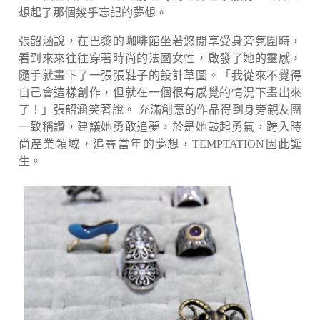
想起了那個幾乎忘記的夢想。
張韶涵說，在巴黎的咖啡館坐著悠閒享受身旁氛圍時，
看到來來往往穿著時尚的法國女性，啟發了她的靈感，
隨手就畫下了一張張鞋子的設計草圖。「我從來不覺得
自己會這樣創作，但就在一個很有感覺的情況下畫出來
了！」張韶涵笑著說。 充滿創意的作品得到身旁親友團
一致稱讚，建議她勇敢追夢，於是她鼓起勇氣，跨入時
尚產業領域，追尋當年的夢想，TEMPTATION因此誕
生。