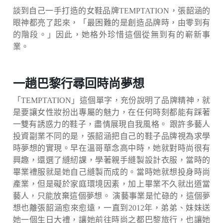
談到自己一手打造的女鞋品牌TEMPTATION，張韶涵的
眼神都亮了起來，「最困難的是創造品牌時，由零到有
的階段。」因此，她格外珍惜這個從無到有的嶄新事
業。
一趟巴黎行尋回時尚夢想
「TEMPTATION」這個單字，充份說明了品牌精神，就
是要讓女性妝扮出專屬的魅力，在任何時刻都能有踩著
一雙有誘惑力的鞋子，盡情展現自我風格。 跟許多藝人
投資副業不同的是，張韶涵把自己的鞋子品牌視為求學
時夢想的實現。早在溫哥華念高中時，她就對時尚很有
興趣，還選了縫紉課，學著親手縫製設計衣服，當時的
畢業禮服就是她自己縫製而成的。當時她就想投身時尚
產業，但是礙於家庭環境因素，加上畢業不久就出道當
藝人，只能放棄這個夢想。 演藝事業是忙碌的，這個夢
想也離張韶涵愈來愈遠，一直到2012年，弟弟、妹妹送
她一個生日大禮，讓她前往時尚之都巴黎旅行，也讓她