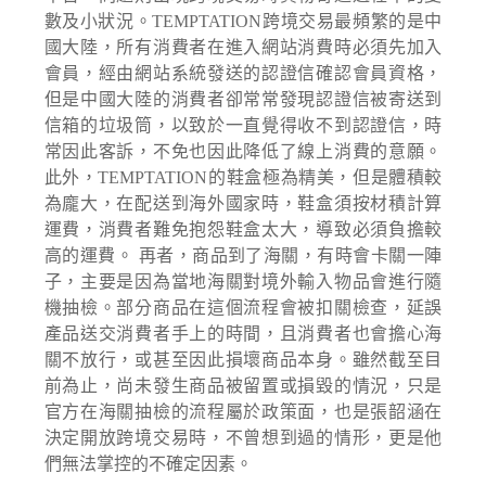
數及小狀況。TEMPTATION跨境交易最頻繁的是中
國大陸，所有消費者在進入網站消費時必須先加入
會員，經由網站系統發送的認證信確認會員資格，
但是中國大陸的消費者卻常常發現認證信被寄送到
信箱的垃圾筒，以致於一直覺得收不到認證信，時
常因此客訴，不免也因此降低了線上消費的意願。
此外，TEMPTATION的鞋盒極為精美，但是體積較
為龐大，在配送到海外國家時，鞋盒須按材積計算
運費，消費者難免抱怨鞋盒太大，導致必須負擔較
高的運費。 再者，商品到了海關，有時會卡關一陣
子，主要是因為當地海關對境外輸入物品會進行隨
機抽檢。部分商品在這個流程會被扣關檢查，延誤
產品送交消費者手上的時間，且消費者也會擔心海
關不放行，或甚至因此損壞商品本身。雖然截至目
前為止，尚未發生商品被留置或損毀的情況，只是
官方在海關抽檢的流程屬於政策面，也是張韶涵在
決定開放跨境交易時，不曾想到過的情形，更是他
們無法掌控的不確定因素。