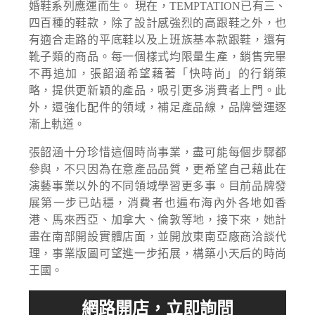
婚鞋系列應運而生。 現在，TEMPTATION已有三、
四百種的鞋款，除了設計感強烈的高跟鞋之外，也
有適合走路的平底鞋以及上班族基本款跟鞋，還有
靴子類的商品。每一個樣式均限量生產，銷售完畢
不再追加，張韶涵希望藉著「快時尚」的行銷策
略，提供更新穎的產品，吸引更多消費者上門。此
外，還強化配件的領域，補足產品線，品牌營運逐
漸上軌道。
張韶涵十分珍惜這個時尚事業，盡可能每個步驟都
參與，不只因為在意產品品質，更希望自己藉此在
演藝事業以外的不同領域學習更多事。目前品牌發
展第一步已站穩，消費者也遍布海內外各地如香
港、馬來西亞、加拿大、倫敦等地，接下來，她計
畫在南部開設實體店面，並開放東南亞廠商洽談代
理，事業版圖可望進一步拓展，構築小天后的時尚
王國。