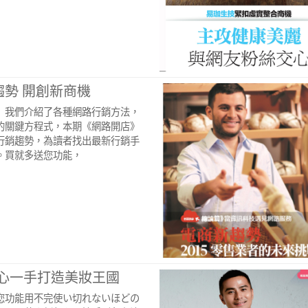
勢 開創新商機
》我們介紹了各種網路行銷方法，
的關鍵方程式，本期《網路開店》
行銷趨勢，為讀者找出最新行銷手
。買就多送您功能，
伊心一手打造美妝王國
您功能用不完使い切れないほどの