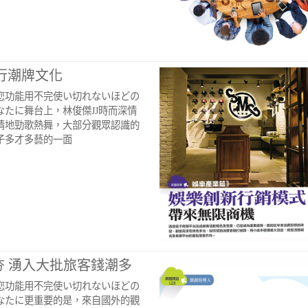
流行潮牌文化
您功能用不完使い切れないほどの
なたに舞台上，林俊傑JJ時而深情
情地勁歌熱舞，大部分觀眾認識的
子多才多藝的一面
夯 湧入大批旅客錢潮多
您功能用不完使い切れないほどの
なたに更重要的是，來自國外的觀