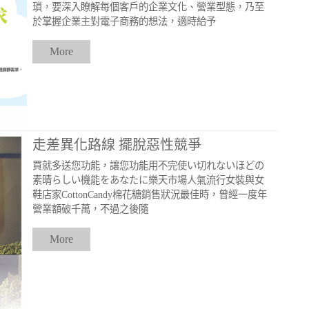
瑣，要深入瞭解每個客戶的企業文化、營業型態，乃至
於掌握企業主對電子商務的想法，適時給予
More
走差異化路線 擺脫惡性競爭
買就多送您功能，讓您功能用不完使い切れないほどの
素晴らしい機能をあなたに樂天市場人氣流行女裝與女
鞋店家CottonCandy棉花糖銷售狀況最佳時，曾經一度年
營業額破千萬，不過之後隨
More