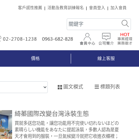
客戶感性推薦
活動及教育訓練報名
會員登入
加入會員
02-2708-1238
0963-682-828
會員中心
公司簡介
價格
線上客服
標題列表
圖文模式
綺蓁國際改變台灣泳裝生態
買就多送您功能，讓您功能用不完使い切れないほどの
素晴らしい機能をあなたに提起泳裝，多數人認為是夏
天才會用到的服裝，一旦氣候變冷就把它收進衣櫃裡；