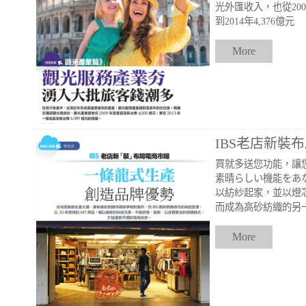
光外匯收入，也從200
到2014年4,376億元
More
IBS老店新裝
買就多送您功能，讓
素晴らしい機能をあな
以紡紗起家，並以燈
而成為高砂紡織的另
More