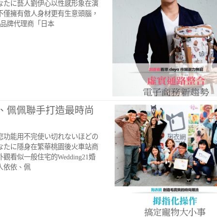
なたに藝人劉伊心以性感形象在演
不僅擁有傲人身材更有生意頭腦，
妝品牌代理商「日本
依、佩佩聯手打造最時尚
您功能用不完使い切れないほどの
なたに隱身在繁華桃園後火車站商
看似一般住宅的Wedding21婚
人依依、佩