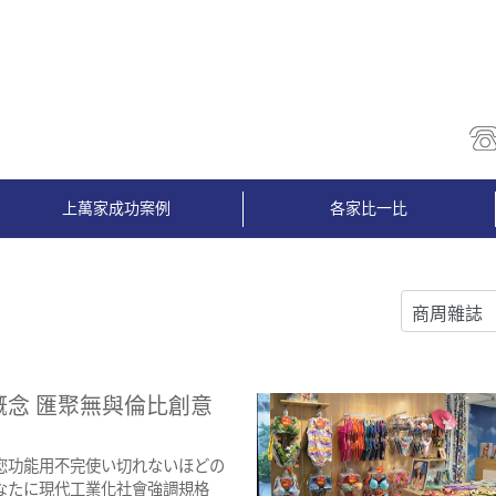
上萬家成功案例
各家比一比
概念 匯聚無與倫比創意
您功能用不完使い切れないほどの
なたに現代工業化社會強調規格