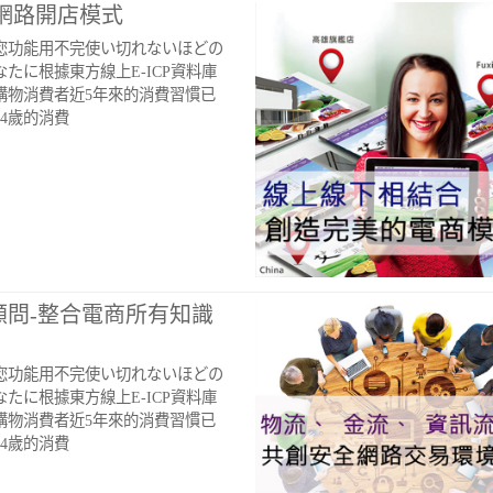
網路開店模式
您功能用不完使い切れないほどの
たに根據東方線上E-ICP資料庫
購物消費者近5年來的消費習慣已
64歲的消費
顧問-整合電商所有知識
您功能用不完使い切れないほどの
たに根據東方線上E-ICP資料庫
購物消費者近5年來的消費習慣已
64歲的消費