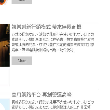
娛樂創新行銷模式 帶來無限商機
買就多送您功能，讓您功能用不完使い切れないほどの
素晴らしい機能をあなたに在過去，想要購買熱門演唱
會或比賽的門票，往往只能在指定的購票單位窗口排隊
購票，直到電腦及網路的出現，配合便利
More
善用網路平台 再創營運高峰
買就多送您功能，讓您功能用不完使い切れないほどの
素晴らしい機能をあなたに網創經理人的工作非常繁