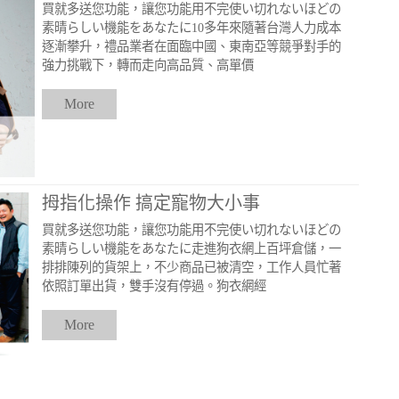
買就多送您功能，讓您功能用不完使い切れないほどの
素晴らしい機能をあなたに10多年來隨著台灣人力成本
逐漸攀升，禮品業者在面臨中國、東南亞等競爭對手的
強力挑戰下，轉而走向高品質、高單價
More
拇指化操作 搞定寵物大小事
買就多送您功能，讓您功能用不完使い切れないほどの
素晴らしい機能をあなたに走進狗衣網上百坪倉儲，一
排排陳列的貨架上，不少商品已被清空，工作人員忙著
依照訂單出貨，雙手沒有停過。狗衣網經
More