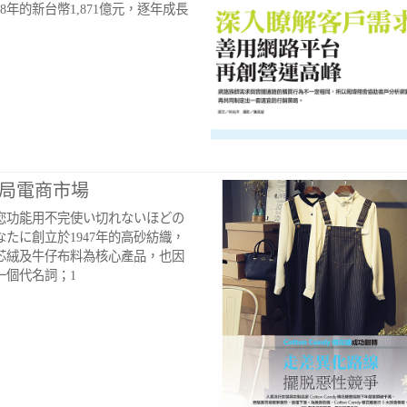
8年的新台幣1,871億元，逐年成長
布局電商市場
您功能用不完使い切れないほどの
たに創立於1947年的高砂紡織，
芯絨及牛仔布料為核心產品，也因
一個代名詞；1