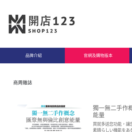
品牌介紹
官網及購物版本
商周雜誌
獨一無二手作
能量
買就多送您功能，讓
素晴らしい機能をあ