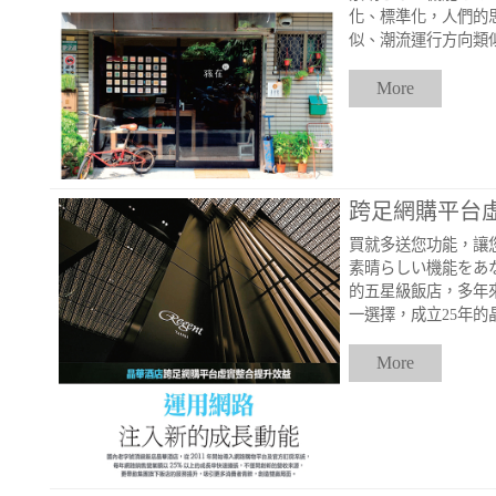
化、標準化，人們的
似、潮流運行方向類
More
跨足網購平台
買就多送您功能，讓
素晴らしい機能をあ
的五星級飯店，多年
一選擇，成立25年的
More