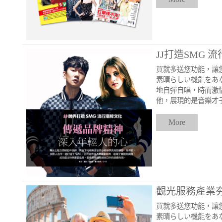
JJ打造SMG 
買就多送您功能，讓
素晴らしい機能をあ
地自彈自唱，時而激
他，展現的是音樂才
More
觀光服務產業
買就多送您功能，讓
素晴らしい機能をあ