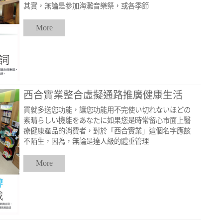
其實，無論是參加海灘音樂祭，或各季節
More
西合實業整合虛擬通路推廣健康生活
買就多送您功能，讓您功能用不完使い切れないほどの
素晴らしい機能をあなたに如果您是時常留心市面上醫
療健康產品的消費者，對於「西合實業」這個名字應該
不陌生，因為，無論是達人級的體重管理
More