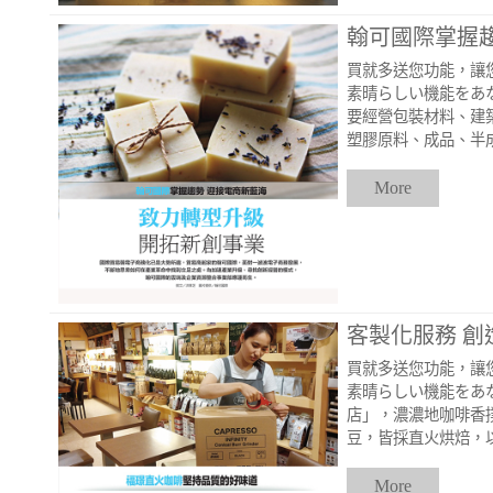
翰可國際掌握
買就多送您功能，讓
素晴らしい機能をあな
要經營包裝材料、建築
塑膠原料、成品、半
More
客製化服務 創
買就多送您功能，讓
素晴らしい機能をあ
店」，濃濃地咖啡香
豆，皆採直火烘焙，
More