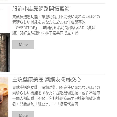
服飾小店靠網路開拓藍海
買就多送您功能，讓您功能用不完使い切れないほどの
素晴らしい機能をあなたに於2012年底開幕的
「OVERTURE」，是國內知名時尚部落客AD（黃建
耀）與好友陳建均、林子騫共同成立，以
More
主攻健康美麗 與網友粉絲交心
買就多送您功能，讓您功能用不完使い切れないほどの
素晴らしい機能をあなたに提起易珈生技，或許不是每
一個人都知道，不過，它打造的商品早已造福無數消費
者，只要講到「紅豆水」、「隋棠代言商
More