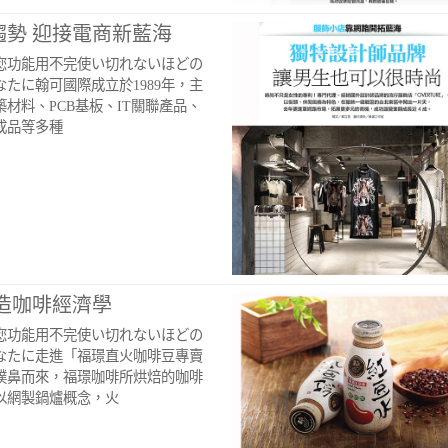
趨勢 迎接電商新藍海
您功能用不完使い切れないほどの
たに翰可國際成立於1989年，主
材料、PCB基板、IT關聯產品、
成品等多種
造咖啡經濟學
您功能用不完使い切れないほどの
なたに走進「福璟直火咖啡豆專賣
撲鼻而來，福璟咖啡所烘焙的咖啡
以網製鍋爐概念，火