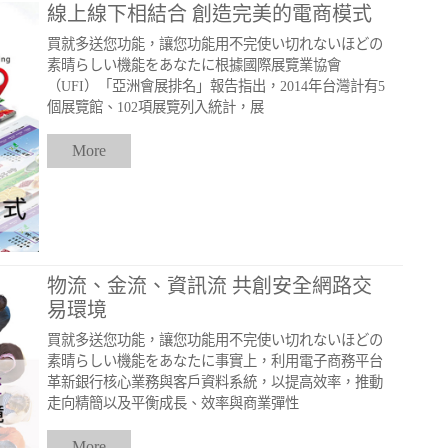
線上線下相結合 創造完美的電商模式
買就多送您功能，讓您功能用不完使い切れないほどの
素晴らしい機能をあなたに根據國際展覽業協會
（UFI）「亞洲會展排名」報告指出，2014年台灣計有5
個展覽館、102項展覽列入統計，展
More
物流、金流、資訊流 共創安全網路交
易環境
買就多送您功能，讓您功能用不完使い切れないほどの
素晴らしい機能をあなたに事實上，利用電子商務平台
革新銀行核心業務與客戶資料系統，以提高效率，推動
走向精簡以及平衡成長、效率與商業彈性
More