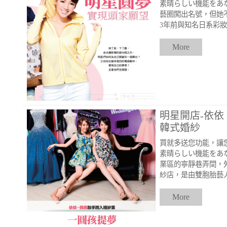
素晴らしい機能をあ
藝圈闖出名號，但她
3年前與知名日系彩
More
明星開店-依
韓式婚紗
買就多送您功能，讓
素晴らしい機能をあ
業區的寧靜巷弄間，外觀
紗店，是由雙胞胎藝
More