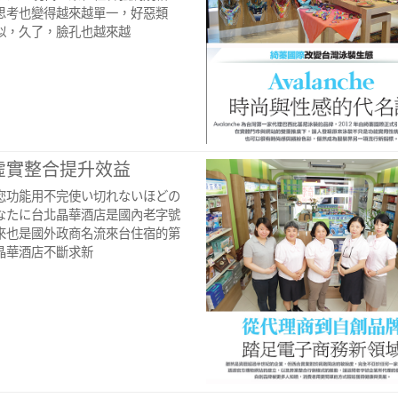
思考也變得越來越單一，好惡類
似，久了，臉孔也越來越
虛實整合提升效益
您功能用不完使い切れないほどの
なたに台北晶華酒店是國內老字號
來也是國外政商名流來台住宿的第
晶華酒店不斷求新