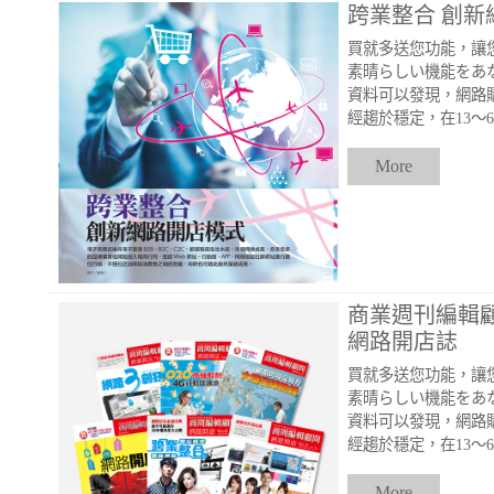
跨業整合 創新
買就多送您功能，讓
素晴らしい機能をあな
資料可以發現，網路
經趨於穩定，在13〜
More
商業週刊編輯
網路開店誌
買就多送您功能，讓
素晴らしい機能をあな
資料可以發現，網路
經趨於穩定，在13〜
More